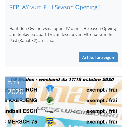
REPLAY vum FLH Season Opening !
Haut den Owend weist apart TV den FLH Season Opeing
am Replay op apart TV am Reseau vun Eltrona, vun der
Post (Kanal 82) an och…
Artikel anzeigen
02.09.
2020