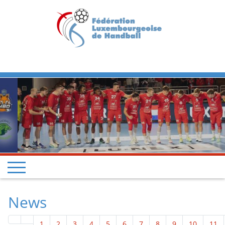
Previous
Next
News
1
2
3
4
5
6
7
8
9
10
11