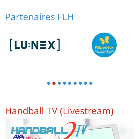
Partenaires FLH
1
2
3
4
5
6
7
8
9
Handball TV (Livestream)