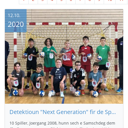
12.10.
2020
Detektioun "Next Generation" fir de Sportlycée lëschte Samschdeg
10 Spiller, Joergang 2008, hunn sech e Samschdeg dem