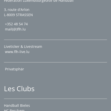
Fédération Luxembourgeoise de Handball
3, route d'Arlon
L-8009 STRASSEN
+352 48 54 74
mail(@)flh.lu
Liveticker & Livestream
www.flh-live.lu
Privatsphär
Les Clubs
Handball Bieles
HC Berchem