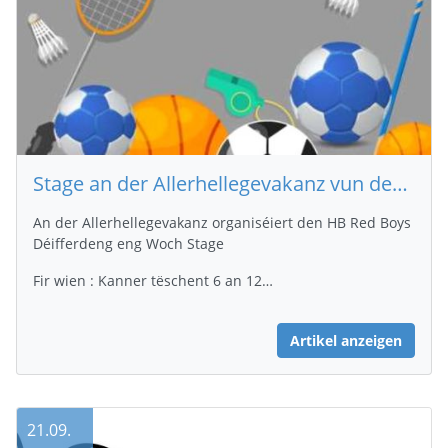
Stage an der Allerhellegevakanz vun der Red Boys Déifferdeng
An der Allerhellegevakanz organiséiert den HB Red Boys
Déifferdeng eng Woch Stage
Fir wien : Kanner tëschent 6 an 12…
Artikel anzeigen
21.09.