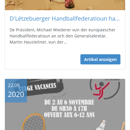
D'Lëtzebuerger Handballfederatioun hat leschte Méindeg héije Besuch.
De Präsident, Michael Wiederer vun der europäescher
Handballfederatioun an och den Generalsekretär,
Martin Hausleitner, vun der…
Artikel anzeigen
22.09.
2020