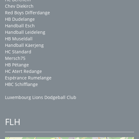
Chev Diekirch
Red Boys Differdange
HB Dudelange
Handball Esch
Handball Leideleng
HB Museldall
Handball Käerjeng
HC Standard
Mersch75
HB Pétange
HC Atert Redange
Espérance Rumelange
HBC Schifflange
Luxembourg Lions Dodgeball Club
FLH