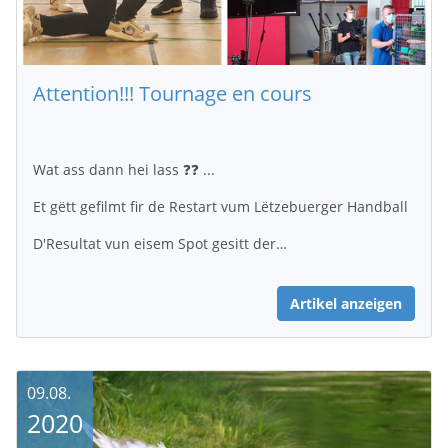
Attention!!! Tournage en cours
Wat ass dann hei lass ❓❓ ...
Et gëtt gefilmt fir de Restart vum Lëtzebuerger Handball
D'Resultat vun eisem Spot gesitt der…
Artikel anzeigen
09.08.
2020