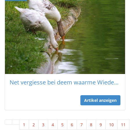
Net vergiesse bei deem waarme Wieder vill ze drénken !
Artikel anzeigen
1
2
3
4
5
6
7
8
9
10
11