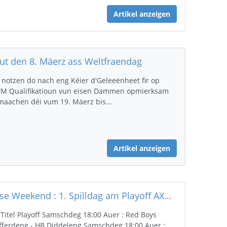
Artikel anzeigen
ut den 8. Mäerz ass Weltfraendag
 notzen do nach eng Kéier d'Geleeënheet fir op
M Qualifikatioun vun eisen Dammen opmierksam
maachen déi vum 19. Mäerz bis…
Artikel anzeigen
Dëse Weekend : 1. Spilldag am Playoff AXA League Hären
Titel Playoff Samschdeg 18:00 Auer : Red Boys
fferdeng - HB Diddeleng Samschdeg 18:00 Auer :