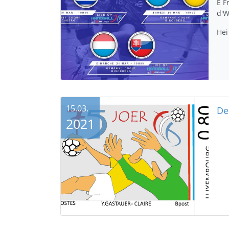
E F
d'W
Hei
15.03.
2021