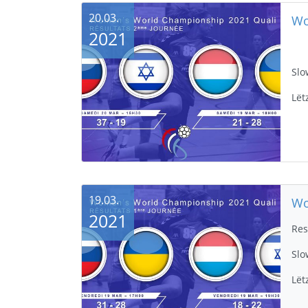
20.03.
2021
Slo
Lët
19.03.
2021
Res
Slo
Lët