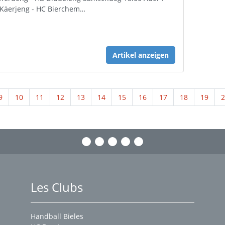
Käerjeng - HC Bierchem…
Artikel anzeigen
9
10
11
12
13
14
15
16
17
18
19
2
Les Clubs
Handball Bieles