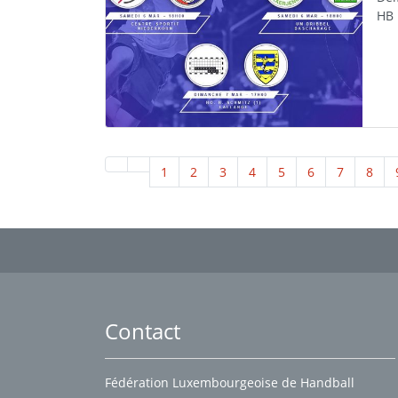
HB 
1
2
3
4
5
6
7
8
Contact
Fédération Luxembourgeoise de Handball