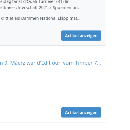
reideg fänkt d'Quali Turnéier (R1) fir
eltmeeschterschaft 2021 a Spuenien un.
 kritt et eis Dammen National Ekipp mat…
Artikel anzeigen
Den 9. Mäerz war d'Editioun vum Timber 75 Joer FLH
Artikel anzeigen