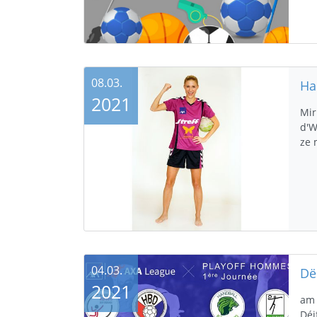
08.03.
Ha
2021
Mir
d'W
ze 
04.03.
2021
am 
Déi