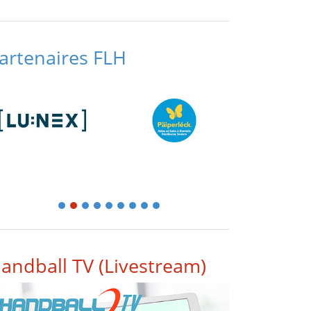
artenaires FLH
1
2
3
4
5
6
7
8
9
andball TV (Livestream)