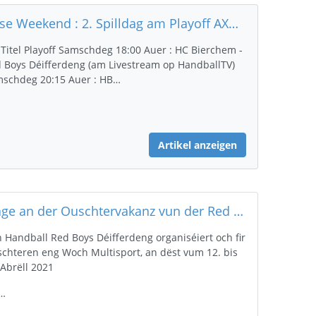
Dëse Weekend : 2. Spilldag am Playoff AXA League Hären
Titel Playoff Samschdeg 18:00 Auer : HC Bierchem -
 Boys Déifferdeng (am Livestream op HandballTV)
schdeg 20:15 Auer : HB…
Artikel anzeigen
Stage an der Ouschtervakanz vun der Red Boys Déifferdeng
 Handball Red Boys Déifferdeng organiséiert och fir
chteren eng Woch Multisport, an dëst vum 12. bis
 Abrëll 2021
i…