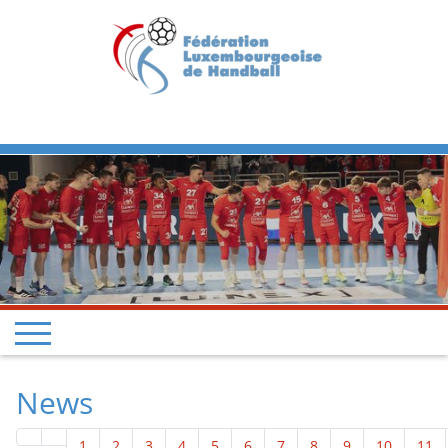
Previous
Next
News
1
2
3
4
5
6
7
8
9
10
11