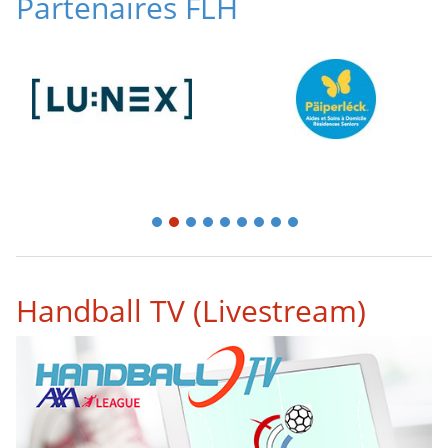
Partenaires FLH
1
2
3
4
5
6
7
8
9
Handball TV (Livestream)