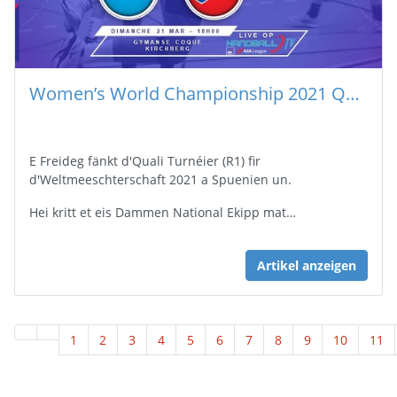
Women’s World Championship 2021 Quali R1
E Freideg fänkt d'Quali Turnéier (R1) fir
d'Weltmeeschterschaft 2021 a Spuenien un.
Hei kritt et eis Dammen National Ekipp mat…
Artikel anzeigen
1
2
3
4
5
6
7
8
9
10
11