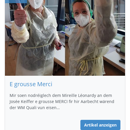
E grousse Merci
Mir soen nodréiglech dem Mireille Léonardy an dem
Josée Keiffer e grousse MERCI fir hir Aarbecht wärend
der WM Quali vun eisen…
Artikel anzeigen