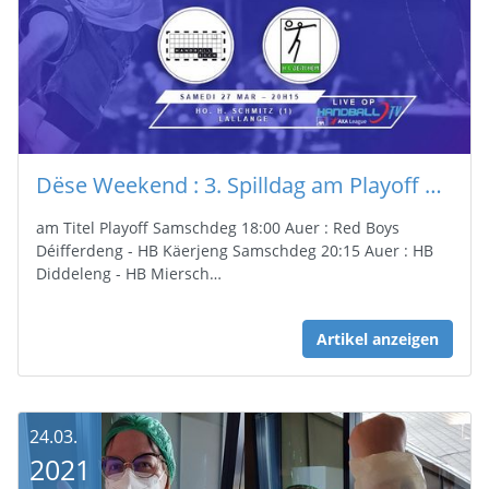
Dëse Weekend : 3. Spilldag am Playoff AXA League Hären
am Titel Playoff Samschdeg 18:00 Auer : Red Boys
Déifferdeng - HB Käerjeng Samschdeg 20:15 Auer : HB
Diddeleng - HB Miersch…
Artikel anzeigen
24.03.
2021