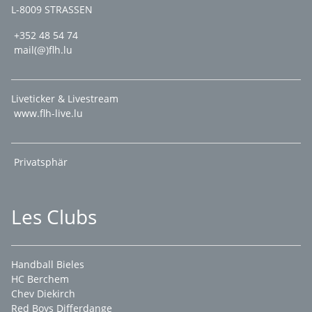
L-8009 STRASSEN
+352 48 54 74
mail(@)flh.lu
Liveticker & Livestream
www.flh-live.lu
Privatsphär
Les Clubs
Handball Bieles
HC Berchem
Chev Diekirch
Red Boys Differdange