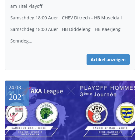
am Titel Playoff
Samschdeg 18:00 Auer : CHEV Dikrech - HB Museldall
Samschdeg 18:00 Auer : HB Diddeleng - HB Käerjeng
Sonndeg…
Artikel anzeigen
24.03.
2021