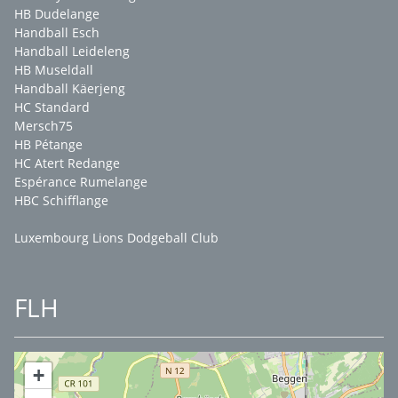
HB Dudelange
Handball Esch
Handball Leideleng
HB Museldall
Handball Käerjeng
HC Standard
Mersch75
HB Pétange
HC Atert Redange
Espérance Rumelange
HBC Schifflange
Luxembourg Lions Dodgeball Club
FLH
+