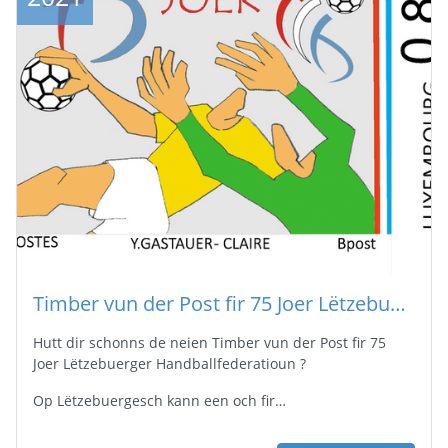
Timber vun der Post fir 75 Joer Lëtzebuerger Handballfederatioun
Hutt dir schonns de neien Timber vun der Post fir 75
Joer Lëtzebuerger Handballfederatioun ?
Op Lëtzebuergesch kann een och fir…