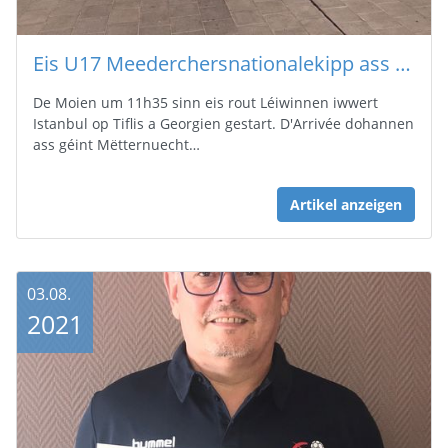
Eis U17 Meederchersnationalekipp ass de Moien a Georgië gestart
De Moien um 11h35 sinn eis rout Léiwinnen iwwert
Istanbul op Tiflis a Georgien gestart. D'Arrivée dohannen
ass géint Mëtternuecht…
Artikel anzeigen
03.08.
2021