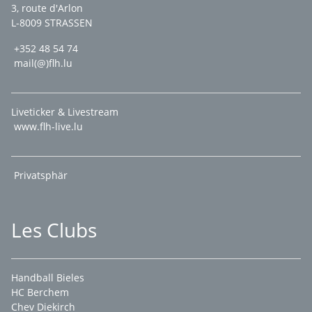
3, route d'Arlon
L-8009 STRASSEN
+352 48 54 74
mail(@)flh.lu
Liveticker & Livestream
www.flh-live.lu
Privatsphär
Les Clubs
Handball Bieles
HC Berchem
Chev Diekirch