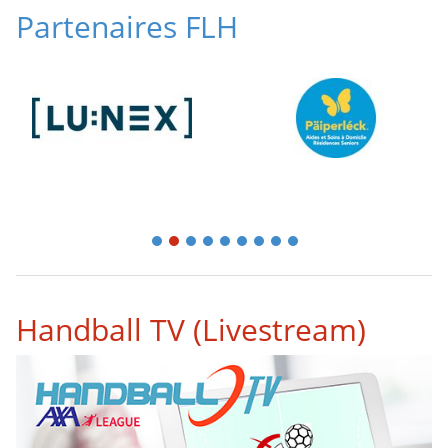
Partenaires FLH
1
2
3
4
5
6
7
8
9
Handball TV (Livestream)