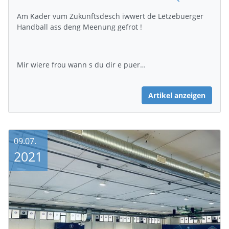
Am Kader vum Zukunftsdësch iwwert de Lëtzebuerger
Handball ass deng Meenung gefrot !
Mir wiere frou wann s du dir e puer…
Artikel anzeigen
09.07.
2021