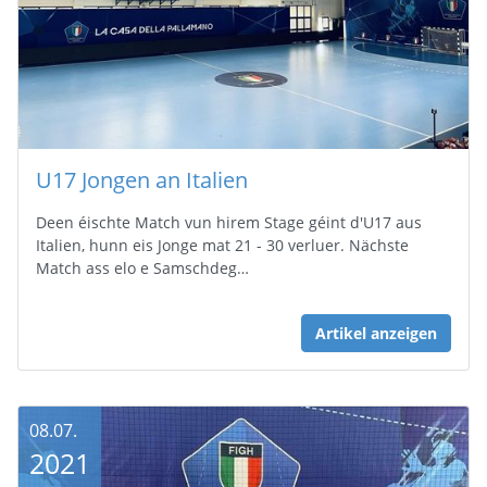
U17 Jongen an Italien
Deen éischte Match vun hirem Stage géint d'U17 aus
Italien, hunn eis Jonge mat 21 - 30 verluer. Nächste
Match ass elo e Samschdeg…
Artikel anzeigen
08.07.
2021