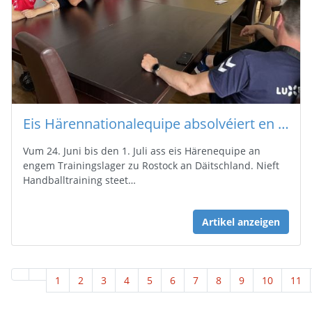
Eis Härennationalequipe absolvéiert en Trainingsstage zu Rostock
Vum 24. Juni bis den 1. Juli ass eis Härenequipe an
engem Trainingslager zu Rostock an Däitschland. Nieft
Handballtraining steet…
Artikel anzeigen
1
2
3
4
5
6
7
8
9
10
11