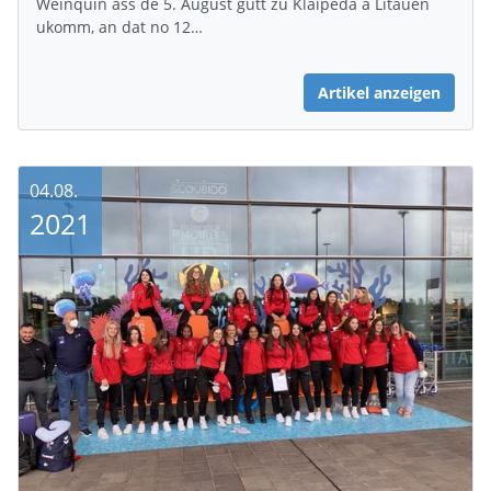
Weinquin ass de 5. August gutt zu Klaipeda a Litauen
ukomm, an dat no 12…
Artikel anzeigen
04.08.
2021