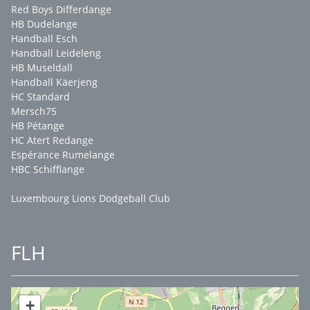
Red Boys Differdange
HB Dudelange
Handball Esch
Handball Leideleng
HB Museldall
Handball Käerjeng
HC Standard
Mersch75
HB Pétange
HC Atert Redange
Espérance Rumelange
HBC Schifflange
Luxembourg Lions Dodgeball Club
FLH
+