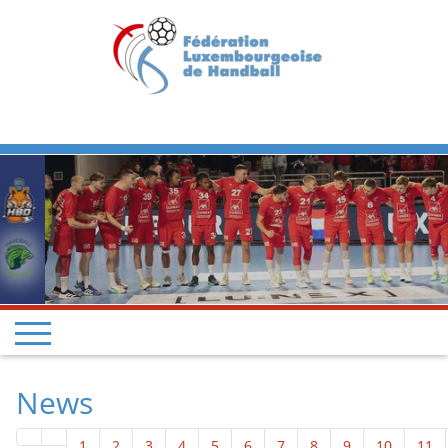
Previous
Next
News
1
2
3
4
5
6
7
8
9
10
11