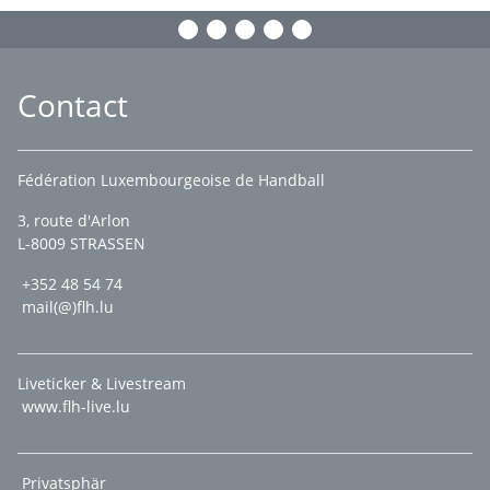
Contact
Fédération Luxembourgeoise de Handball
3, route d'Arlon
L-8009 STRASSEN
+352 48 54 74
mail(@)flh.lu
Liveticker & Livestream
www.flh-live.lu
Privatsphär