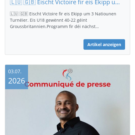
🇱🇺 🇬🇧 Eischt Victoire fir eis Ekipp um 3 Natiounen Turnéier
🇱🇺 🇬🇧 Eischt Victoire fir eis Ekipp um 3 Natiounen
Turnéier. Eis U18 gewënnt 40-22 géint
Groussbritannien.Programm fir déi nächst…
Artikel anzeigen
03.07.
2026