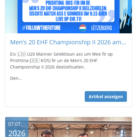
Men's 20 EHF Championship II 2026 am Kosovo 🇽🇰
Eis 🇱🇺 U20 Männer Selektioun ass um Wee fir op
Prishtina (🇽🇰 KOS) fir un de Men’s 20 EHF
Championship II 2026 deelzehuelen.
Den…
Artikel anzeigen
07.07.
2026