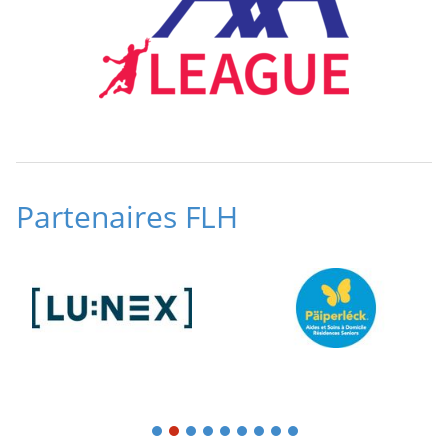
Partenaires FLH
1
2
3
4
5
6
7
8
9