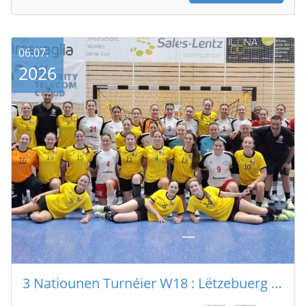
06.07.
2026
3 Natiounen Turnéier W18 : Lëtzebuerg 🇱🇺 – 🇧🇪 Belsch 17 - 36