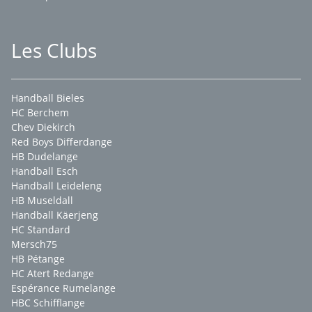
Les Clubs
Handball Bieles
HC Berchem
Chev Diekirch
Red Boys Differdange
HB Dudelange
Handball Esch
Handball Leideleng
HB Museldall
Handball Käerjeng
HC Standard
Mersch75
HB Pétange
HC Atert Redange
Espérance Rumelange
HBC Schifflange