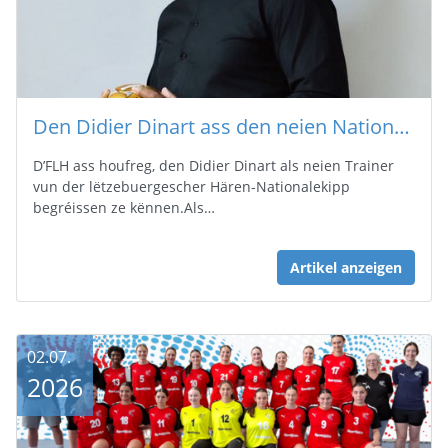
Den Didier Dinart ass den neien Nationaltrainer vun de Roude Léiwen ! 🇱🇺🤾
D’FLH ass houfreg, den Didier Dinart als neien Trainer
vun der lëtzebuergescher Hären-Nationalekipp
begréissen ze kënnen.Als…
Artikel anzeigen
02.07.
2026