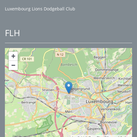
Luxembourg Lions Dodgeball Club
FLH
+
−