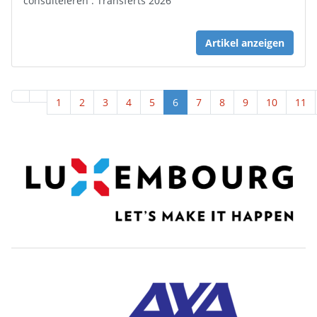
consultéieren : Transferts 2026
Artikel anzeigen
1
2
3
4
5
6
7
8
9
10
11