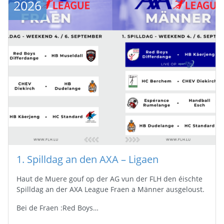
2026
1. Spilldag an den AXA – Ligaen
Haut de Muere gouf op der AG vun der FLH den éischte
Spilldag an der AXA League Fraen a Männer ausgeloust.
Bei de Fraen :Red Boys…