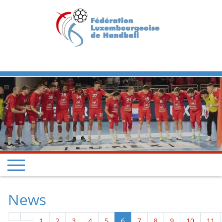
Previous
Next
News
1
2
3
4
5
6
7
8
9
10
11