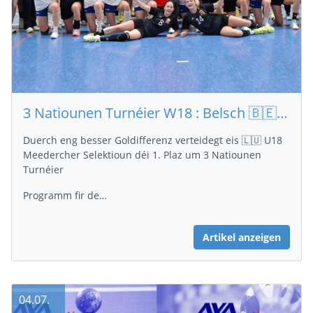
3 Natiounen Turnéier W18 : Belsch 🇧🇪 - 🇬🇧 Groussbritannien 32 - 17
Duerch eng besser Goldifferenz verteidegt eis 🇱🇺 U18
Meedercher Selektioun déi 1. Plaz um 3 Natiounen
Turnéier
Programm fir de…
Artikel anzeigen
04.07.