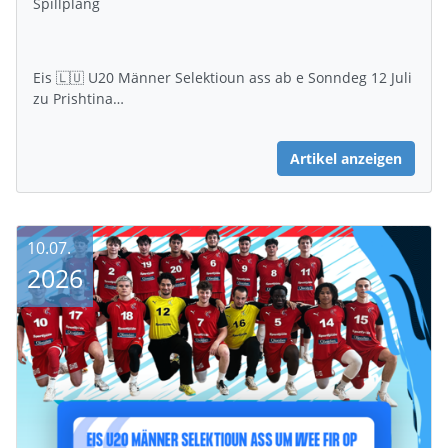
Spillplang
Eis 🇱🇺 U20 Männer Selektioun ass ab e Sonndeg 12 Juli
zu Prishtina…
Artikel anzeigen
10.07.
2026