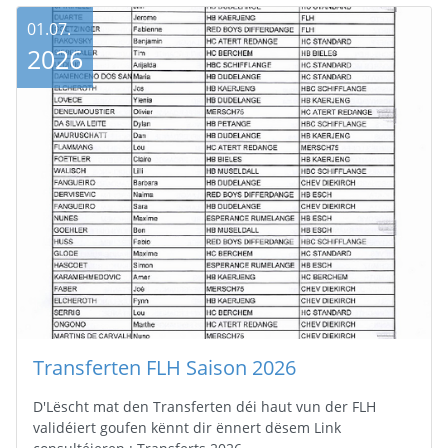
01.07.
2026
Transferten FLH Saison 2026
D'Lëscht mat den Transferten déi haut vun der FLH
validéiert goufen kënnt dir ënnert dësem Link