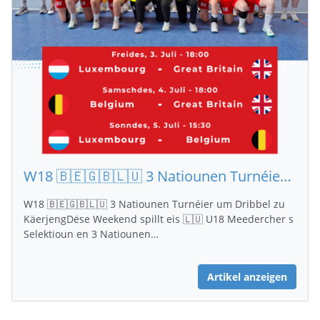
W18 🇧🇪🇬🇧🇱🇺 3 Natiounen Turnéier um Dribbel zu Käerjeng
W18 🇧🇪🇬🇧🇱🇺 3 Natiounen Turnéier um Dribbel zu
KäerjengDëse Weekend spillt eis 🇱🇺 U18 Meedercher s
Selektioun en 3 Natiounen…
Artikel anzeigen