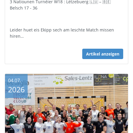
3 Natiounen Turnéier W18 : Lëtzebuerg 🇱🇺 – 🇧🇪
Belsch 17 - 36
Leider huet eis Ekipp sech am leschte Match missen
hiren…
Artikel anzeigen
04.07.
2026