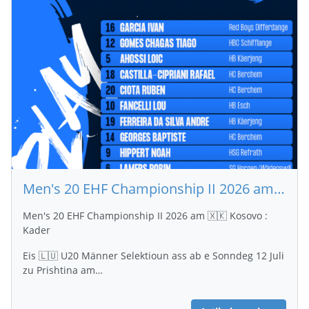
Men's 20 EHF Championship II 2026 am 🇽🇰 Kosovo : Kader
Men's 20 EHF Championship II 2026 am 🇽🇰 Kosovo :
Kader
Eis 🇱🇺 U20 Männer Selektioun ass ab e Sonndeg 12 Juli
zu Prishtina am…