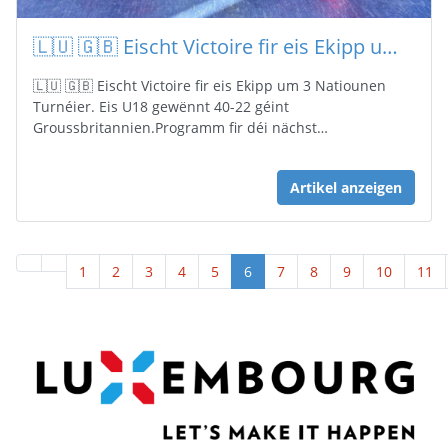
🇱🇺 🇬🇧 Eischt Victoire fir eis Ekipp um 3 Natiounen Turnéier
🇱🇺 🇬🇧 Eischt Victoire fir eis Ekipp um 3 Natiounen
Turnéier. Eis U18 gewënnt 40-22 géint
Groussbritannien.Programm fir déi nächst…
Artikel anzeigen
1
2
3
4
5
6
7
8
9
10
11