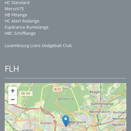
HC Standard
Mersch75
HB Pétange
HC Atert Redange
Espérance Rumelange
HBC Schifflange
Luxembourg Lions Dodgeball Club
FLH
+
−