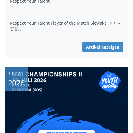
Respect Your Talent
Respect Your Talent Player of the Match Slowakei 🇸🇰 -
🇱🇺…
Artikel anzeigen
12.07.
2026