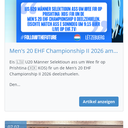
Men's 20 EHF Championship II 2026 am Kosovo 🇽🇰
Eis 🇱🇺 U20 Männer Selektioun ass um Wee fir op
Prishtina (🇽🇰 KOS) fir un de Men’s 20 EHF
Championship II 2026 deelzehuelen.
Den…
Artikel anzeigen
07.07.