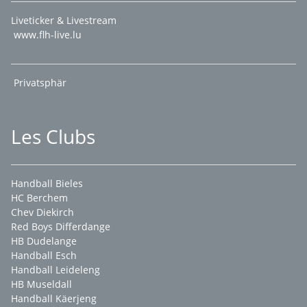
Liveticker & Livestream
www.flh-live.lu
Privatsphär
Les Clubs
Handball Bieles
HC Berchem
Chev Diekirch
Red Boys Differdange
HB Dudelange
Handball Esch
Handball Leideleng
HB Museldall
Handball Käerjeng