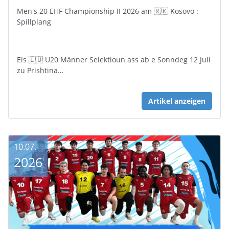
Men's 20 EHF Championship II 2026 am 🇽🇰 Kosovo :
Spillplang
Eis 🇱🇺 U20 Männer Selektioun ass ab e Sonndeg 12 Juli
zu Prishtina…
Artikel anzeigen
10.07.
2026