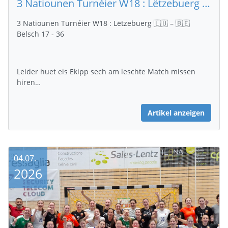
3 Natiounen Turnéier W18 : Lëtzebuerg 🇱🇺 – 🇧🇪 Belsch 17 - 36
3 Natiounen Turnéier W18 : Lëtzebuerg 🇱🇺 – 🇧🇪
Belsch 17 - 36
Leider huet eis Ekipp sech am leschte Match missen
hiren…
Artikel anzeigen
04.07.
2026