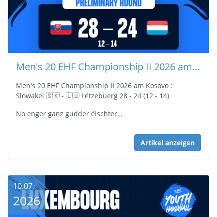
Men's 20 EHF Championship II 2026 am Kosovo : Slowakei 🇸🇰 - 🇱🇺 Lëtzebuerg 28 - 24 (12 - 14)
Men's 20 EHF Championship II 2026 am Kosovo :
Slowakei 🇸🇰 - 🇱🇺 Lëtzebuerg 28 - 24 (12 - 14)
No enger ganz gudder éischter…
Artikel anzeigen
10.07.
2026