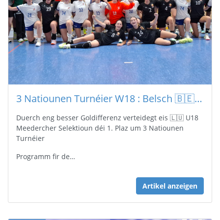
3 Natiounen Turnéier W18 : Belsch 🇧🇪 - 🇬🇧 Groussbritannien 32 - 17
Duerch eng besser Goldifferenz verteidegt eis 🇱🇺 U18
Meedercher Selektioun déi 1. Plaz um 3 Natiounen
Turnéier
Programm fir de…
Artikel anzeigen