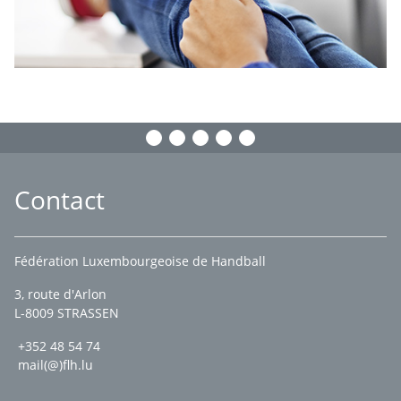
Contact
Fédération Luxembourgeoise de Handball
3, route d'Arlon
L-8009 STRASSEN
+352 48 54 74
mail(@)flh.lu