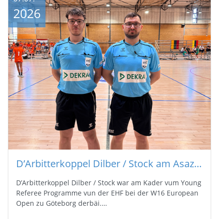
2026
D’Arbitterkoppel Dilber / Stock am Asaz bei de W16 European Open zu Göteborg
D’Arbitterkoppel Dilber / Stock war am Kader vum Young
Referee Programme vun der EHF bei der W16 European
Open zu Göteborg derbäi.…