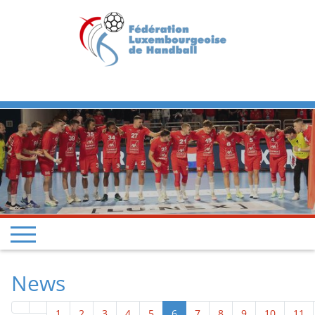
Previous
Next
News
1
2
3
4
5
6
7
8
9
10
11