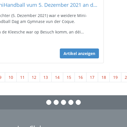
MiniHandball vum 5. Dezember 2021 an der Coque (Gymnase)
chter (5. Dezember 2021) war e weidere Mini-
dball Dag am Gymnase vun der Coque.
 de Kleesche war op Besuch komm, an déi…
Artikel anzeigen
9
10
11
12
13
14
15
16
17
18
19
2