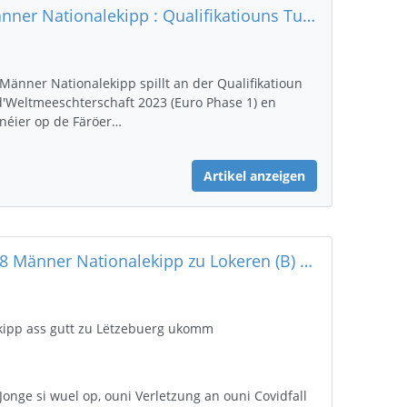
Männer Nationalekipp : Qualifikatiouns Turnéier WC 2023 Europe Phase 1
 Männer Nationalekipp spillt an der Qualifikatioun
 d'Weltmeeschterschaft 2023 (Euro Phase 1) en
néier op de Färöer…
Artikel anzeigen
U18 Männer Nationalekipp zu Lokeren (B) um 4Natiounen Turnéier
kipp ass gutt zu Lëtzebuerg ukomm
 Jonge si wuel op, ouni Verletzung an ouni Covidfall