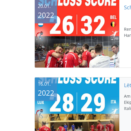
20.01.
Sc
2022
Ren
Han
16.01.
Lët
2022
Am 
Eki
Ita