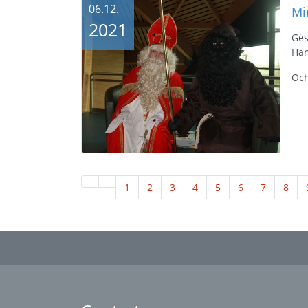
06.12.
2021
Gës
Han
Och
1
2
3
4
5
6
7
8