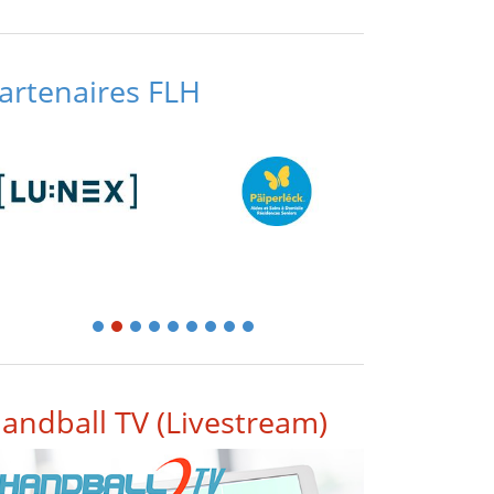
artenaires FLH
1
2
3
4
5
6
7
8
9
andball TV (Livestream)