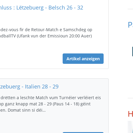
hluss : Lëtzebuerg - Belsch 26 - 32
P
dez-vous fir de Retour-Match e Samschdeg op
dballTV (Ufank vun der Emissioun 20:00 Auer)
Artikel anzeigen
zebuerg - Italien 28 - 29
drëtten a leschte Match vum Turnéier verléiert eis
pp ganz knapp mat 28 - 29 (Paus 14 - 18) géint
lien. Domat sinn si déi…
H