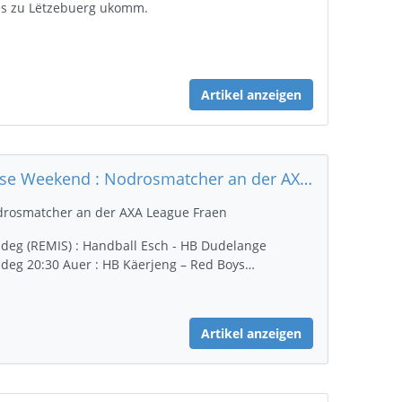
s zu Lëtzebuerg ukomm.
…
Artikel anzeigen
Dëse Weekend : Nodrosmatcher an der AXA League Fraen (an am Playoff Relegation Männer)
rosmatcher an der AXA League Fraen
ideg (REMIS) : Handball Esch - HB Dudelange
ideg 20:30 Auer : HB Käerjeng – Red Boys…
Artikel anzeigen