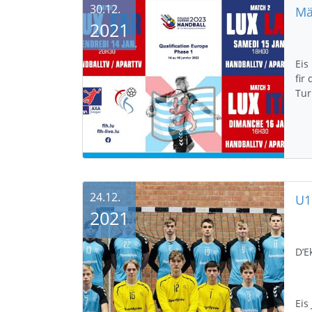
30.12.
2021
Eis
fir
Tur
24.12.
2021
D’E
Eis