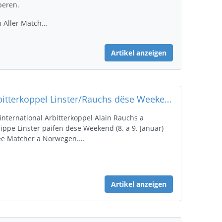
eren.
 Aller Match…
Artikel anzeigen
Arbitterkoppel Linster/Rauchs dëse Weekend 2 mol bei Top EHF Matcher am Asaz
 international Arbitterkoppel Alain Rauchs a
lippe Linster päifen dëse Weekend (8. a 9. Januar)
e Matcher a Norwegen.…
Artikel anzeigen