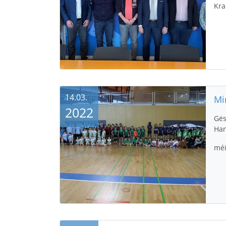
Kra
14.03.
2022
Gës
Han
méi