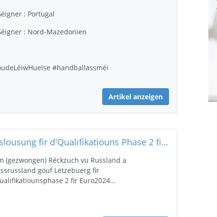
Géigner : Portugal
Géigner : Nord-Mazedonien
udeLéiwHuelse #handballassméi
Artikel anzeigen
Auslousung fir d'Qualifikatiouns Phase 2 fir d'Euro2024 an Däitschland.
 (gezwongen) Réckzuch vu Russland a
ssrussland gouf Lëtzebuerg fir
ualifikatiounsphase 2 fir Euro2024…