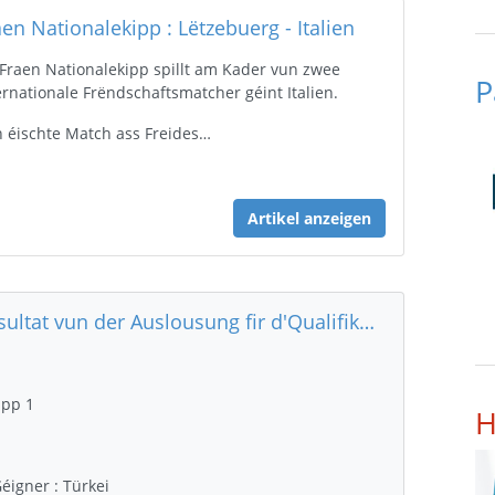
aen Nationalekipp : Lëtzebuerg - Italien
 Fraen Nationalekipp spillt am Kader vun zwee
P
ernationale Frëndschaftsmatcher géint Italien.
 éischte Match ass Freides…
Artikel anzeigen
Resultat vun der Auslousung fir d'Qualifikatiouns Phase 2 fir d'Euro2024 an Däitschland.
pp 1
H
Géigner : Türkei