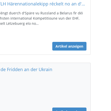
D'FLH Härennationalekipp réckelt no an d'Euro2024 Qualifiers
éngt duerch d'Späre vu Russland a Belarus fir déi
hsten international Kompetitioune vun der EHF,
kelt Lëtzebuerg elo no…
Artikel anzeigen
r de Fridden an der Ukrain