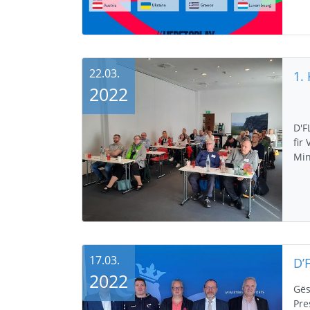
22.03.
1.
2022
D'F
fir
Min
17.03.
2022
Gës
Pre