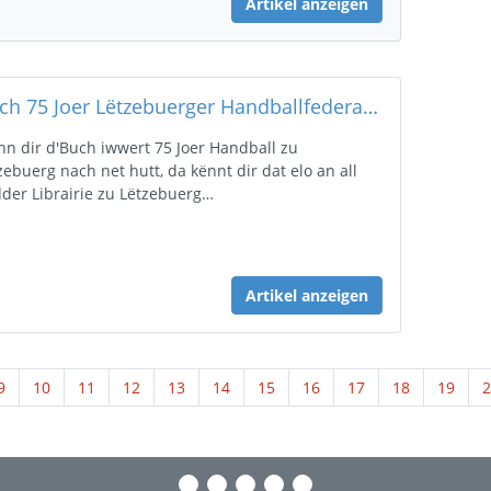
Artikel anzeigen
Buch 75 Joer Lëtzebuerger Handballfederatioun.
n dir d'Buch iwwert 75 Joer Handball zu
zebuerg nach net hutt, da kënnt dir dat elo an all
der Librairie zu Lëtzebuerg…
Artikel anzeigen
9
10
11
12
13
14
15
16
17
18
19
2