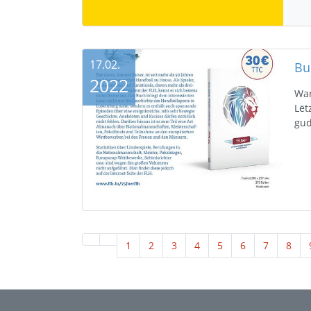
17.02.
2022
Wan
Lët
gud
1
2
3
4
5
6
7
8