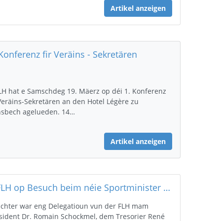
Artikel anzeigen
 Konferenz fir Veräins - Sekretären
LH hat e Samschdeg 19. Mäerz op déi 1. Konferenz
 Veräins-Sekretären an den Hotel Légère zu
sbech agelueden. 14…
Artikel anzeigen
D’FLH op Besuch beim néie Sportminister Georges Engel
chter war eng Delegatioun vun der FLH mam
sident Dr. Romain Schockmel, dem Tresorier René