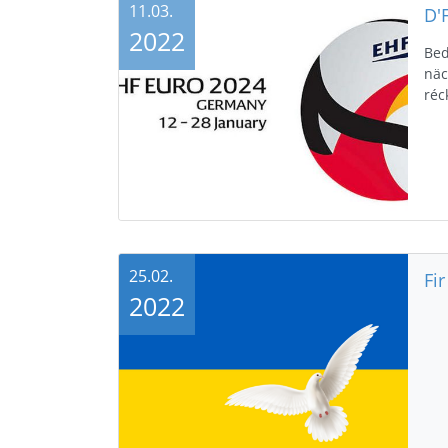
11.03.
2022
Bed
näc
réc
25.02.
Fi
2022