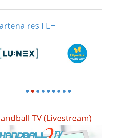
artenaires FLH
1
2
3
4
5
6
7
8
9
andball TV (Livestream)