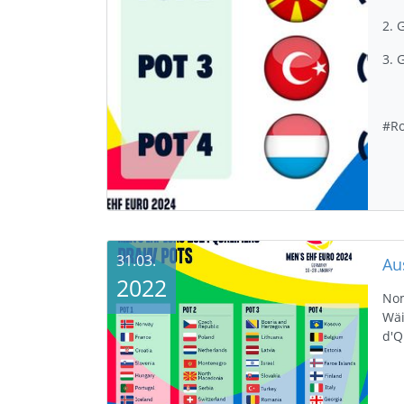
2. 
3. 
#Ro
31.03.
2022
Nom
Wäi
d'Q