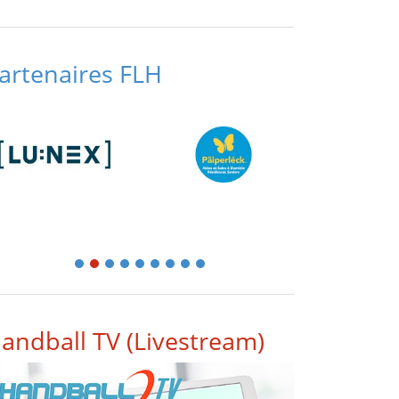
artenaires FLH
1
2
3
4
5
6
7
8
9
andball TV (Livestream)