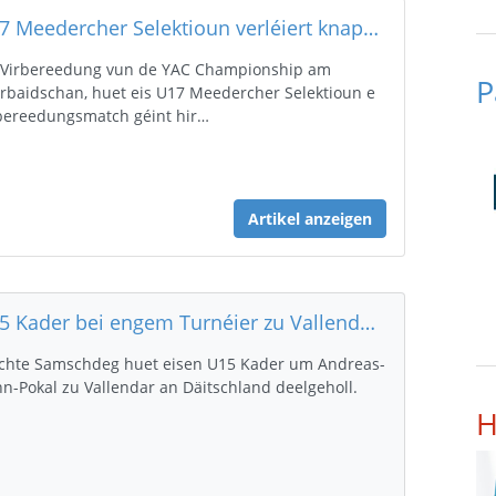
U17 Meedercher Selektioun verléiert knapp géint Rodemack
 Virbereedung vun de YAC Championship am
P
rbaidschan, huet eis U17 Meedercher Selektioun e
bereedungsmatch géint hir…
Artikel anzeigen
U15 Kader bei engem Turnéier zu Vallendar (D)
chte Samschdeg huet eisen U15 Kader um Andreas-
n-Pokal zu Vallendar an Däitschland deelgeholl.
H