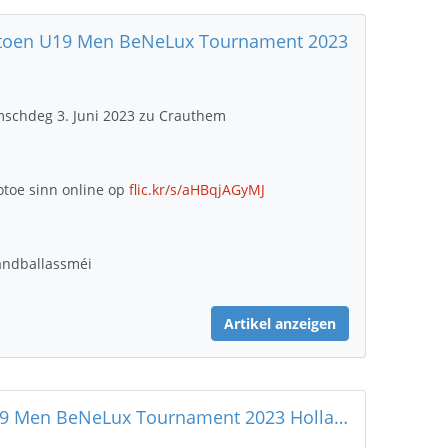
toen U19 Men BeNeLux Tournament 2023
schdeg 3. Juni 2023 zu Crauthem
otoe sinn online op
flic.kr/s/aHBqjAGyMJ
ndballassméi
Artikel anzeigen
U19 Men BeNeLux Tournament 2023 Holland - Lëtzebuerg 24 - 36