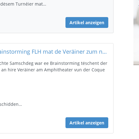
 dësem Turnéier mat…
Artikel anzeigen
Brainstorming FLH mat de Veräiner zum neie Masterplang an der Jugend (10. Juni 2023)
chte Samschdeg war ee Brainstorming tëschent der
 an hire Veräiner am Amphitheater vun der Coque
schidden…
Artikel anzeigen