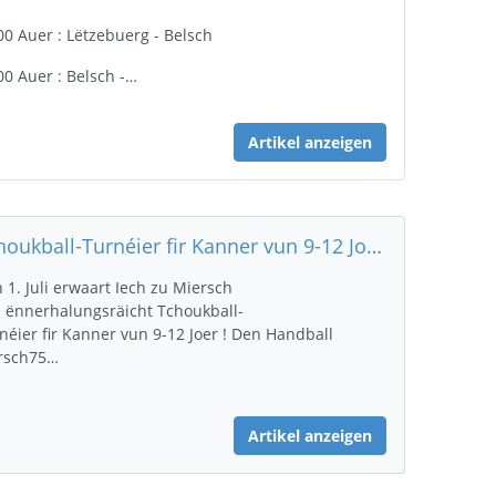
00 Auer : Lëtzebuerg - Belsch
00 Auer : Belsch -…
Artikel anzeigen
Tchoukball-Turnéier fir Kanner vun 9-12 Joer bei Mersch75
 1. Juli erwaart Iech zu Miersch
 ënnerhalungsräicht Tchoukball-
néier fir Kanner vun 9-12 Joer ! Den Handball
rsch75…
Artikel anzeigen