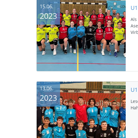
15.06.
2023
Als
Ase
Vir
13.06.
2023
Les
Hah