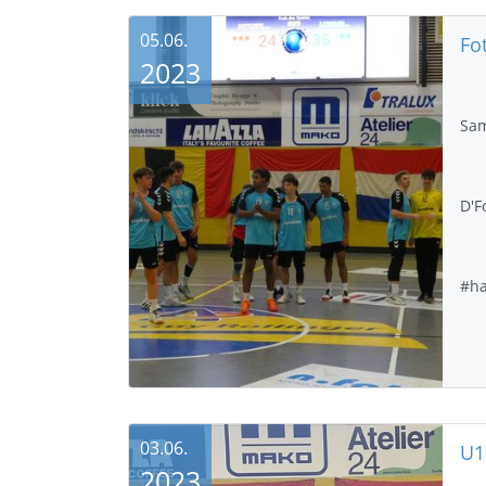
05.06.
Fo
2023
Sam
D'F
#ha
03.06.
2023