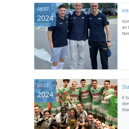
09.07.
Int
2024
Vum
an 
Nes
01.07.
2024
E S
den
Sta