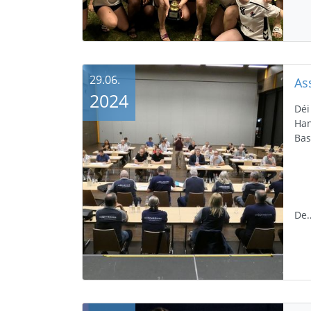
29.06.
As
2024
Déi
Han
Bas
De