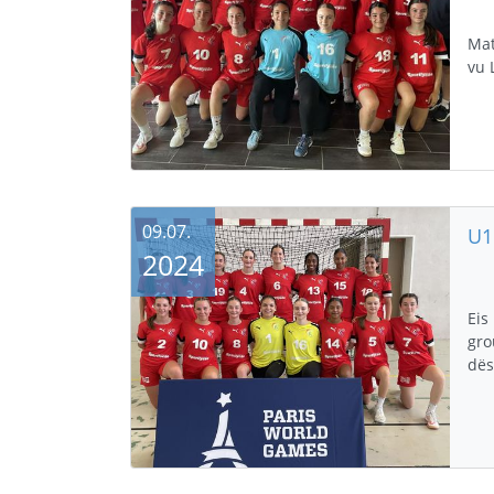
Mat
vu 
09.07.
2024
Eis
gro
dës