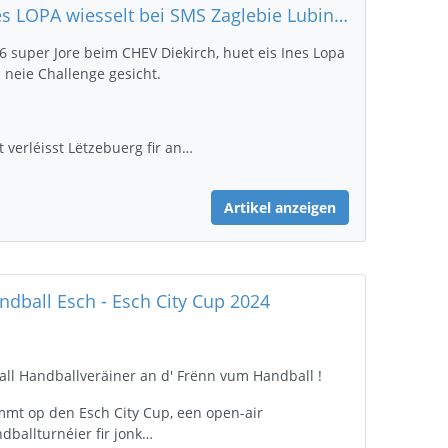
Ines LOPA wiesselt bei SMS Zaglebie Lubin aus Polen
6 super Jore beim CHEV Diekirch, huet eis Ines Lopa
 neie Challenge gesicht.
t verléisst Lëtzebuerg fir an…
Artikel anzeigen
ndball Esch - Esch City Cup 2024
all Handballveräiner an d' Frënn vum Handball !
mt op den Esch City Cup, een open-air
dballturnéier fir jonk…