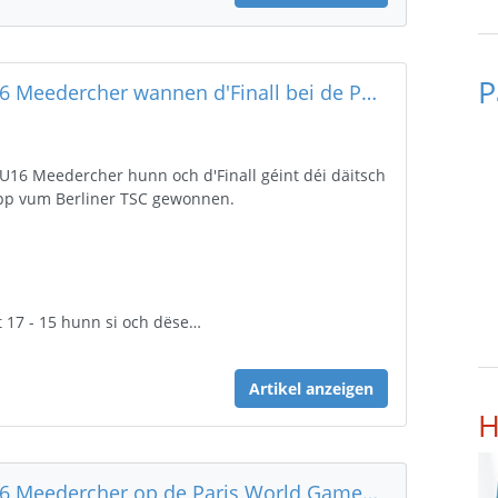
P
U16 Meedercher wannen d'Finall bei de Paris World Games 2024
 U16 Meedercher hunn och d'Finall géint déi däitsch
pp vum Berliner TSC gewonnen.
 17 - 15 hunn si och dëse…
Artikel anzeigen
H
U16 Meedercher op de Paris World Games 2024 (a sinn elo an der Finall)