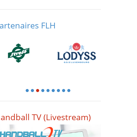
artenaires FLH
1
2
3
4
5
6
7
8
9
andball TV (Livestream)