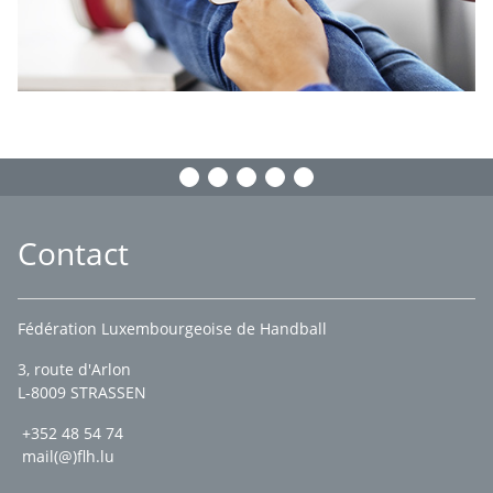
Contact
Fédération Luxembourgeoise de Handball
3, route d'Arlon
L-8009 STRASSEN
+352 48 54 74
mail(@)flh.lu