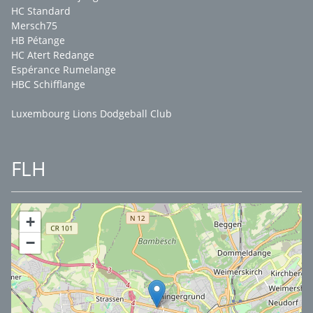
HC Standard
Mersch75
HB Pétange
HC Atert Redange
Espérance Rumelange
HBC Schifflange
Luxembourg Lions Dodgeball Club
FLH
+
−