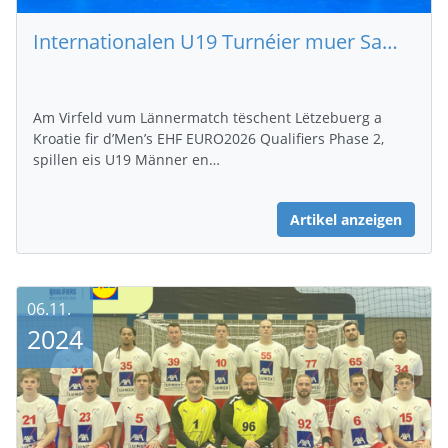
Internationalen U19 Turnéier muer Samschdeg 9. November
Am Virfeld vum Lännermatch tëschent Lëtzebuerg a
Kroatie fir d’Men’s EHF EURO2026 Qualifiers Phase 2,
spillen eis U19 Männer en…
Artikel anzeigen
06.11.
2024