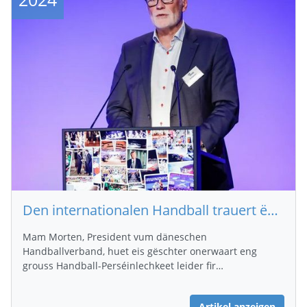
Den internationalen Handball trauert ëm de Morten Stig Christensen
Mam Morten, President vum däneschen
Handballverband, huet eis gëschter onerwaart eng
grouss Handball-Perséinlechkeet leider fir…
Artikel anzeigen