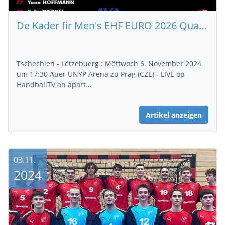
De Kader fir Men's EHF EURO 2026 Qualifiers Phase 2
Tschechien - Lëtzebuerg : Mëttwoch 6. November 2024
um 17:30 Auer UNYP Arena zu Prag (CZE) - LIVE op
HandballTV an apart…
Artikel anzeigen
03.11.
2024