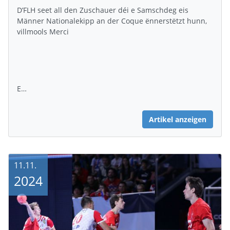
D’FLH seet all den Zuschauer déi e Samschdeg eis
Männer Nationalekipp an der Coque ënnerstëtzt hunn,
villmools Merci
E…
Artikel anzeigen
11.11.
2024