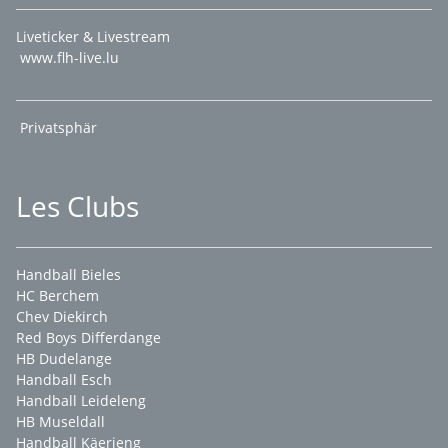
Liveticker & Livestream
www.flh-live.lu
Privatsphär
Les Clubs
Handball Bieles
HC Berchem
Chev Diekirch
Red Boys Differdange
HB Dudelange
Handball Esch
Handball Leideleng
HB Museldall
Handball Käerjeng