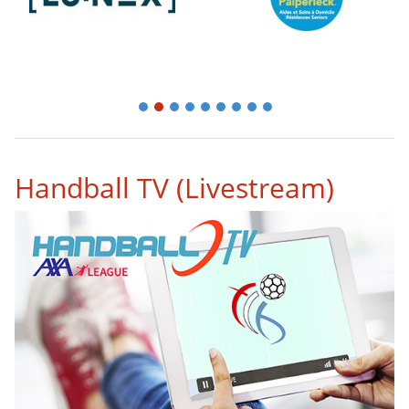
1
2
3
4
5
6
7
8
9
Handball TV (Livestream)