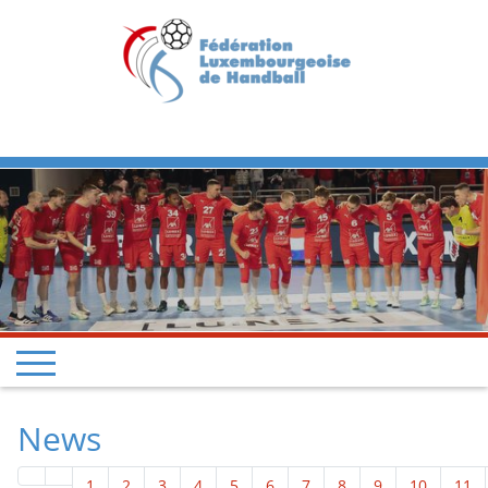
Previous
Next
News
1
2
3
4
5
6
7
8
9
10
11