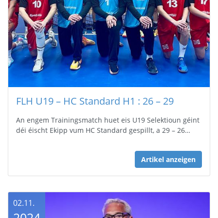
FLH U19 – HC Standard H1 : 26 – 29
An engem Trainingsmatch huet eis U19 Selektioun géint
déi éischt Ekipp vum HC Standard gespillt, a 29 – 26…
Artikel anzeigen
02.11.
2024