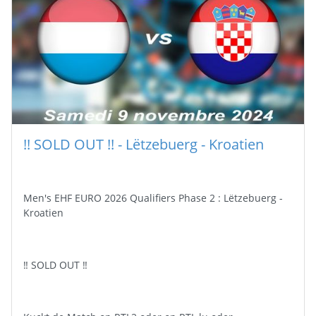
!! SOLD OUT !! - Lëtzebuerg - Kroatien
Men's EHF EURO 2026 Qualifiers Phase 2 : Lëtzebuerg -
Kroatien
‼ SOLD OUT ‼