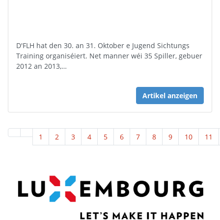
D'FLH hat den 30. an 31. Oktober e Jugend Sichtungs
Training organiséiert. Net manner wéi 35 Spiller, gebuer
2012 an 2013,…
Artikel anzeigen
1
2
3
4
5
6
7
8
9
10
11