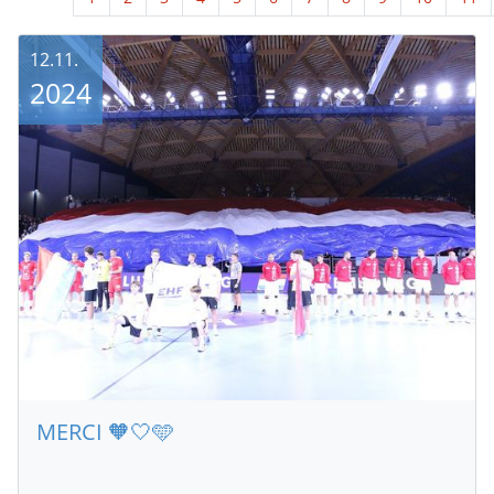
12.11.
2024
MERCI 🧡🤍🩵