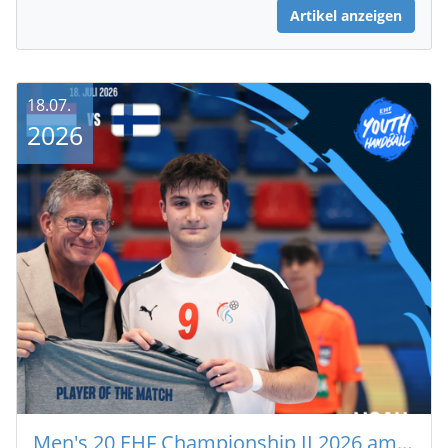
Artikel anzeigen
18.07.
2026
Men's 20 EHF Championship II 2026 am Kosovo 🇽🇰 : Respect Your Talent Lëtzebuerg 🇱🇺 - 🇫🇮 Finnland