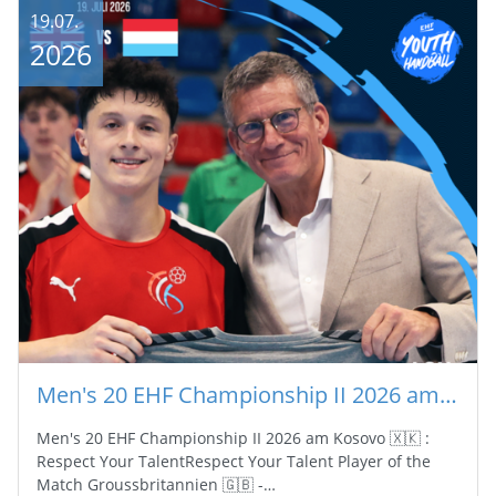
19.07.
2026
Men's 20 EHF Championship II 2026 am Kosovo 🇽🇰 : Respect Your Talent
Men's 20 EHF Championship II 2026 am Kosovo 🇽🇰 :
Respect Your TalentRespect Your Talent Player of the
Match Groussbritannien 🇬🇧 -…