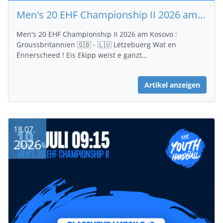
Men's 20 EHF Championship II 2026 am Kosovo : Groussbritannien 🇬🇧 - 🇱🇺 Lëtzebuerg 26-42
Men's 20 EHF Championship II 2026 am Kosovo :
Groussbritannien 🇬🇧 - 🇱🇺 Lëtzebuerg Wat en
Ënnerscheed ! Eis Ekipp weist e ganzt…
Artikel anzeigen
18.07.
2026