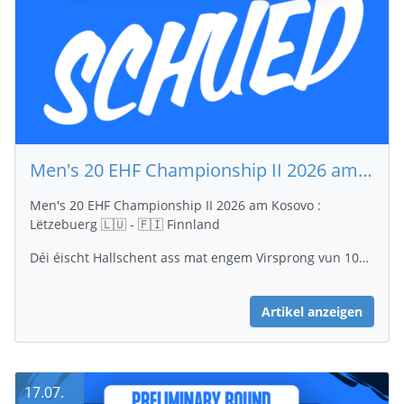
Men's 20 EHF Championship II 2026 am Kosovo : Lëtzebuerg 🇱🇺 - 🇫🇮 Finnland : 23 - 37
Men's 20 EHF Championship II 2026 am Kosovo :
Lëtzebuerg 🇱🇺 - 🇫🇮 Finnland
Déi éischt Hallschent ass mat engem Virsprong vun 10…
Artikel anzeigen
17.07.