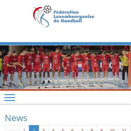
Previous
Next
News
1
2
3
4
5
6
7
8
9
10
11