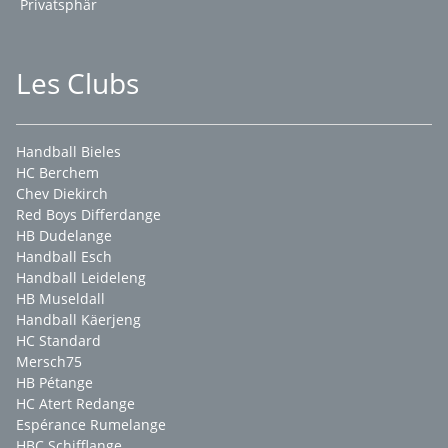
Privatsphär
Les Clubs
Handball Bieles
HC Berchem
Chev Diekirch
Red Boys Differdange
HB Dudelange
Handball Esch
Handball Leideleng
HB Museldall
Handball Käerjeng
HC Standard
Mersch75
HB Pétange
HC Atert Redange
Espérance Rumelange
HBC Schifflange