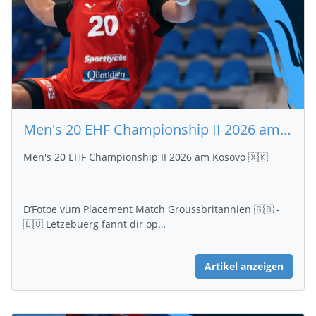
Men's 20 EHF Championship II 2026 am Kosovo 🇽🇰 Fotoen Groussbritannien 🇬🇧 - 🇱🇺 Lëtzebuerg
Men's 20 EHF Championship II 2026 am Kosovo 🇽🇰
D’Fotoe vum Placement Match Groussbritannien 🇬🇧 -
🇱🇺 Lëtzebuerg fannt dir op…
Artikel anzeigen