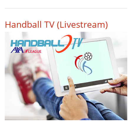
1
2
3
4
5
6
7
8
9
Handball TV (Livestream)