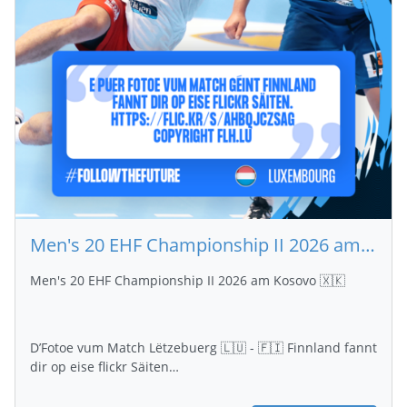
Men's 20 EHF Championship II 2026 am Kosovo 🇽🇰 : Fotoe Lëtzebuerg 🇱🇺 - 🇫🇮 Finnland
Men's 20 EHF Championship II 2026 am Kosovo 🇽🇰
D’Fotoe vum Match Lëtzebuerg 🇱🇺 - 🇫🇮 Finnland fannt
dir op eise flickr Säiten…