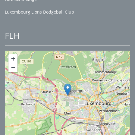
Luxembourg Lions Dodgeball Club
FLH
+
−