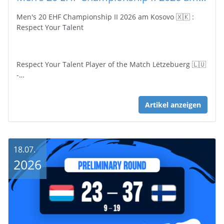
Men's 20 EHF Championship II 2026 am Kosovo 🇽🇰 :
Respect Your Talent
Respect Your Talent Player of the Match Lëtzebuerg 🇱🇺
-…
Artikel anzeigen
18.07.
2026