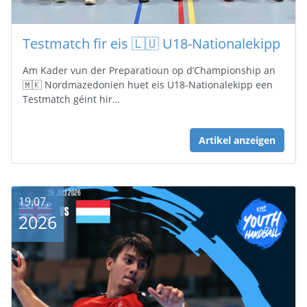
Testmatch fir eis 🇱🇺 U18-Nationalekipp
Am Kader vun der Preparatioun op d’Championship an
🇲🇰 Nordmazedonien huet eis U18-Nationalekipp een
Testmatch géint hir…
Artikel anzeigen
19.07.
2026