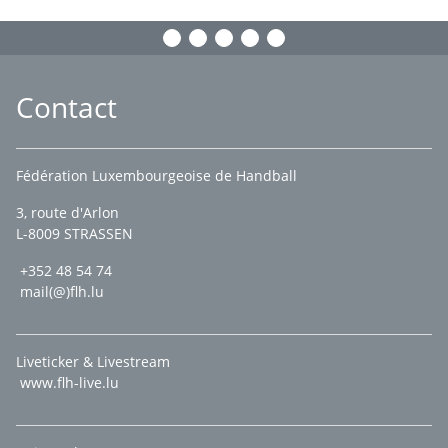
Contact
Fédération Luxembourgeoise de Handball
3, route d'Arlon
L-8009 STRASSEN
+352 48 54 74
mail(@)flh.lu
Liveticker & Livestream
www.flh-live.lu