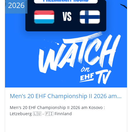
2026
Men's 20 EHF Championship II 2026 am Kosovo : Lëtzebuerg 🇱🇺 - 🇫🇮 Finnland
Men's 20 EHF Championship II 2026 am Kosovo :
Lëtzebuerg 🇱🇺 - 🇫🇮 Finnland