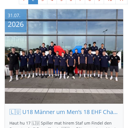
31.07.
2026
🇱🇺 U18 Männer um Men’s 18 EHF Championship I
Haut hu 17 🇱🇺 Spiller mat hirem Staf um Findel den