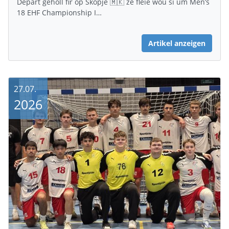
Depart geholl fir op Skopje 🇲🇰 ze fléie wou si um Men’s
18 EHF Championship I…
Artikel anzeigen
27.07.
2026