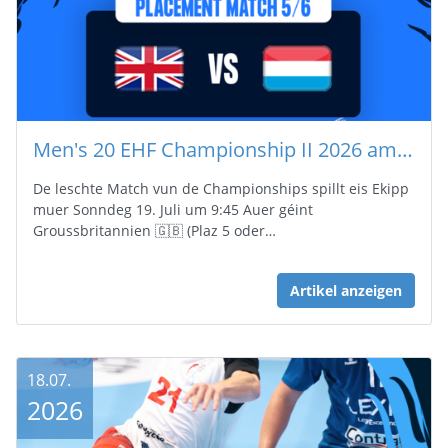
Men's 20 EHF Championship II 2026 am Kosovo : Groussbritannien 🇬🇧 - 🇱🇺 Lëtzebuerg
De leschte Match vun de Championships spillt eis Ekipp
muer Sonndeg 19. Juli um 9:45 Auer géint
Groussbritannien 🇬🇧 (Plaz 5 oder…
Artikel anzeigen
18.07.
2026