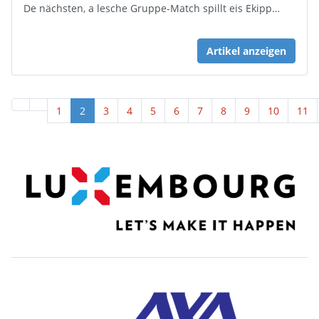
De nächsten, a lesche Gruppe-Match spillt eis Ekipp…
Artikel anzeigen
1
2
3
4
5
6
7
8
9
10
11