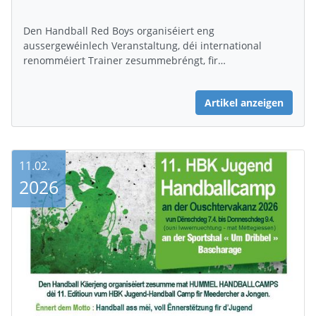
Den Handball Red Boys organiséiert eng
aussergewéinlech Veranstaltung, déi international
renomméiert Trainer zesummebréngt, fir…
Artikel anzeigen
11.02.
2026