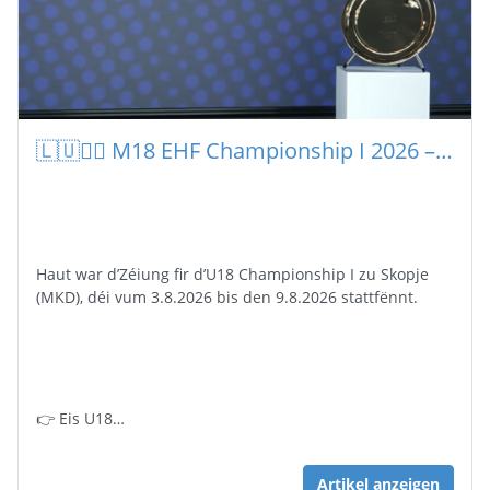
🇱🇺🤾‍♂️ M18 EHF Championship I 2026 – D’Gruppe sti fest !
Haut war d’Zéiung fir d’U18 Championship I zu Skopje
(MKD), déi vum 3.8.2026 bis den 9.8.2026 stattfënnt.
👉 Eis U18…
Artikel anzeigen