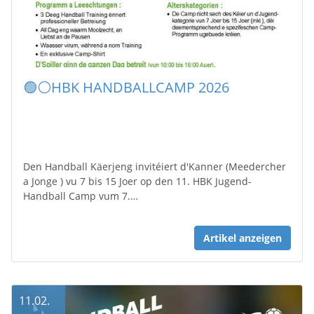
🟢⚪️HBK HANDBALLCAMP 2026
Den Handball Käerjeng invitéiert d'Kanner (Meedercher
a Jonge ) vu 7 bis 15 Joer op den 11. HBK Jugend-
Handball Camp vum 7.…
Artikel anzeigen
11.02.