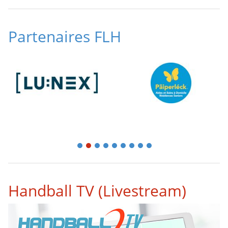
Partenaires FLH
1
2
3
4
5
6
7
8
9
Handball TV (Livestream)