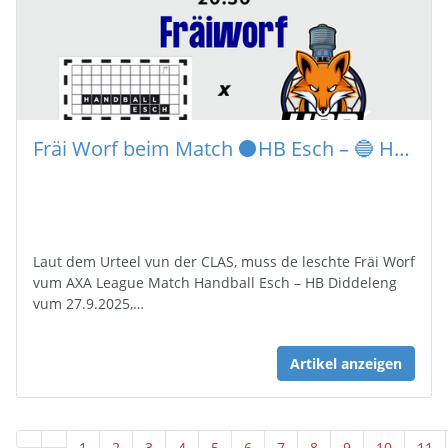
Fräi Worf beim Match ⚫️HB Esch – 🔵 HB Diddeleng
Laut dem Urteel vun der CLAS, muss de leschte Fräi Worf
vum AXA League Match Handball Esch – HB Diddeleng
vum 27.9.2025,…
Artikel anzeigen
1
2
3
4
5
6
7
8
9
10
11