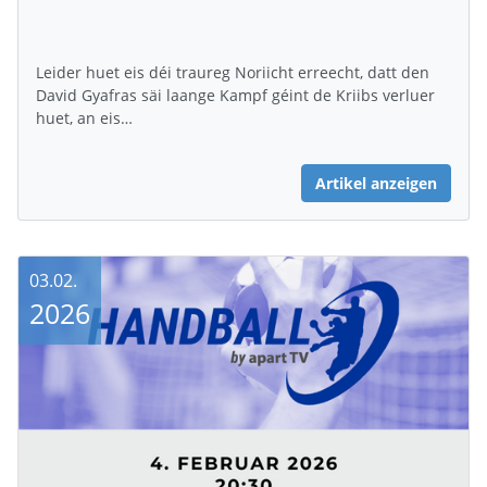
Leider huet eis déi traureg Noriicht erreecht, datt den
David Gyafras säi laange Kampf géint de Kriibs verluer
huet, an eis…
Artikel anzeigen
03.02.
2026