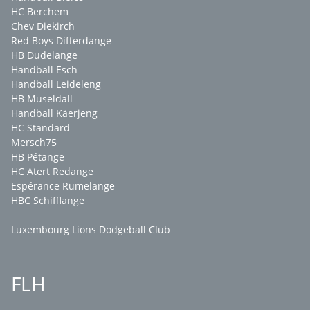
HC Berchem
Chev Diekirch
Red Boys Differdange
HB Dudelange
Handball Esch
Handball Leideleng
HB Museldall
Handball Käerjeng
HC Standard
Mersch75
HB Pétange
HC Atert Redange
Espérance Rumelange
HBC Schifflange
Luxembourg Lions Dodgeball Club
FLH