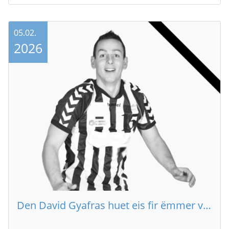
05.02.
2026
Den David Gyafras huet eis fir ëmmer verlooss