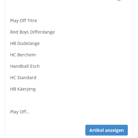
Play Off Titre
Red Boys Differdange
HB Dudelange
HC Berchem
Handball Esch
HC Standard
HB Käerjeng
Play Off…
Artikel anzeigen