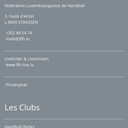
Fédération Luxembourgeoise de Handball
3, route d'Arlon
L-8009 STRASSEN
+352 48 54 74
mail(@)flh.lu
Liveticker & Livestream
www.flh-live.lu
Privatsphär
Les Clubs
Handball Bieles