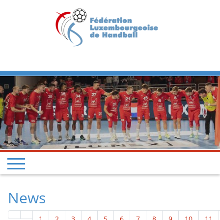
Previous
Next
News
1
2
3
4
5
6
7
8
9
10
11