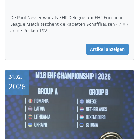
De Paul Nesser war als EHF Delegué um EHF European
League Match tëschent de Kadetten Schaffhausen (🇨🇭)
an de Recken TSV…
Artikel anzeigen
24.02.
2026