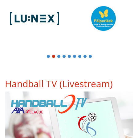
1
2
3
4
5
6
7
8
9
Handball TV (Livestream)