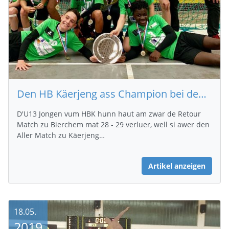
Den HB Käerjeng ass Champion bei den U13 Jongen
D'U13 Jongen vum HBK hunn haut am zwar de Retour
Match zu Bierchem mat 28 - 29 verluer, well si awer den
Aller Match zu Käerjeng…
Artikel anzeigen
18.05.
2019