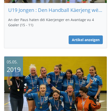
U19 Jongen : Den Handball Käerjeng wënnt d'Coupe Finall mat 31 - 28 géint den HB Diddeleng
An der Paus haten déi Käerjenger en Avantage vu 4
Goaler (15 - 11)
Artikel anzeigen
05.05.
2019