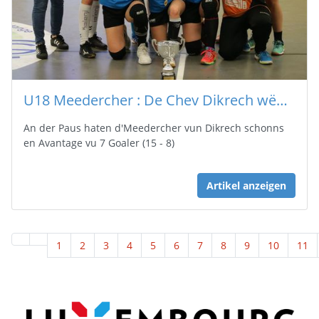
U18 Meedercher : De Chev Dikrech wënnt d'Coupe Finall mat 33 - 24 géint d'Red Boys Déifferdeng
An der Paus haten d'Meedercher vun Dikrech schonns
en Avantage vu 7 Goaler (15 - 8)
Artikel anzeigen
1
2
3
4
5
6
7
8
9
10
11