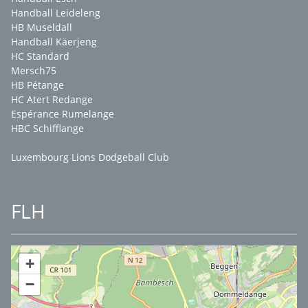
Handball Leideleng
HB Museldall
Handball Käerjeng
HC Standard
Mersch75
HB Pétange
HC Atert Redange
Espérance Rumelange
HBC Schifflange
Luxembourg Lions Dodgeball Club
FLH
+
−