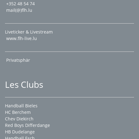
+352 48 54 74
mail(@)flh.lu
Liveticker & Livestream
www.flh-live.lu
Privatsphär
Les Clubs
Handball Bieles
HC Berchem
Chev Diekirch
Red Boys Differdange
HB Dudelange
Handball Esch