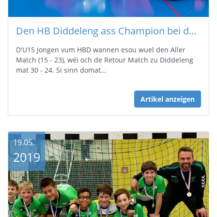
Den HB Diddeleng ass Champion bei den U15 Jongen
D'U15 Jongen vum HBD wannen esou wuel den Aller
Match (15 - 23), wéi och de Retour Match zu Diddeleng
mat 30 - 24. Si sinn domat…
Artikel anzeigen
19.05.
2019