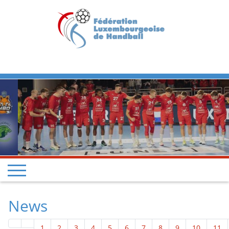
Previous
Next
News
1
2
3
4
5
6
7
8
9
10
11