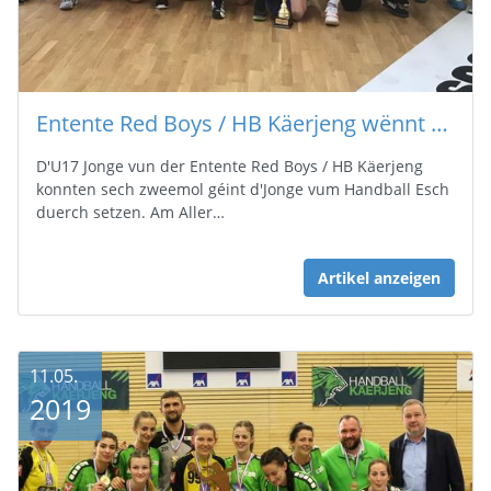
Entente Red Boys / HB Käerjeng wënnt den U17 AXA Liga Cup
D'U17 Jonge vun der Entente Red Boys / HB Käerjeng
konnten sech zweemol géint d'Jonge vum Handball Esch
duerch setzen. Am Aller…
Artikel anzeigen
11.05.
2019