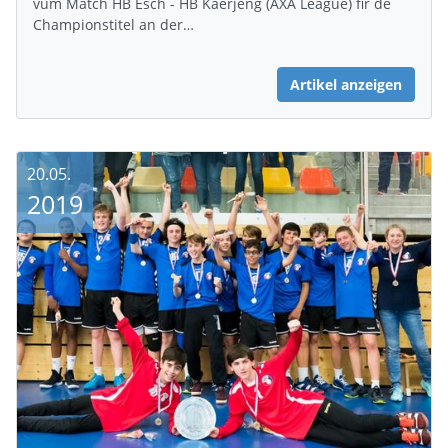
vum Match HB Esch - HB Käerjeng (AXA League) fir de
Championstitel an der…
Artikel anzeigen
20.05.
2019