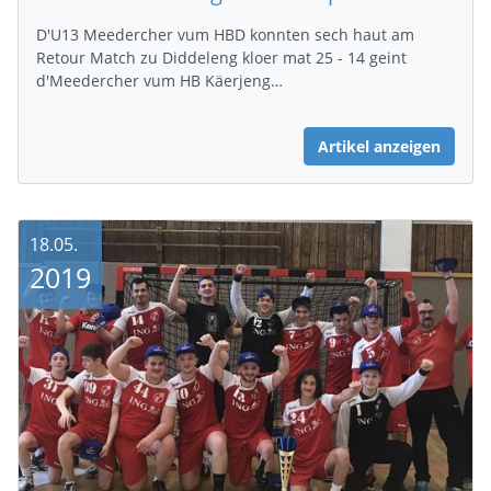
D'U13 Meedercher vum HBD konnten sech haut am
Retour Match zu Diddeleng kloer mat 25 - 14 geint
d'Meedercher vum HB Käerjeng…
Artikel anzeigen
18.05.
2019