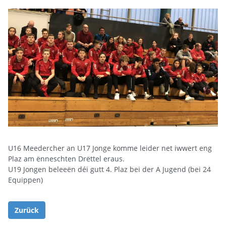
U16 Meedercher an U17 Jonge komme leider net iwwert eng
Plaz am ënneschten Drëttel eraus.
U19 Jongen beleeën déi gutt 4. Plaz bei der A Jugend (bei 24
Equippen)
Zurück