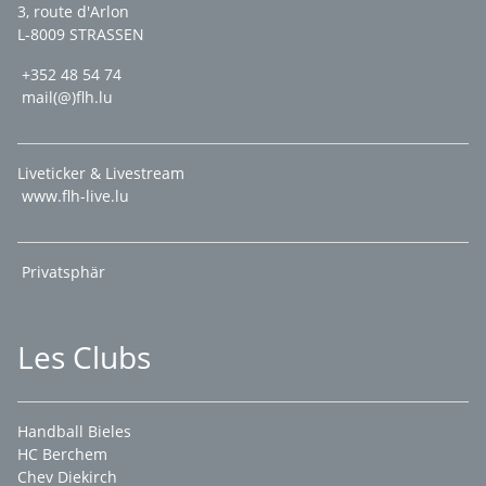
3, route d'Arlon
L-8009 STRASSEN
+352 48 54 74
mail(@)flh.lu
Liveticker & Livestream
www.flh-live.lu
Privatsphär
Les Clubs
Handball Bieles
HC Berchem
Chev Diekirch