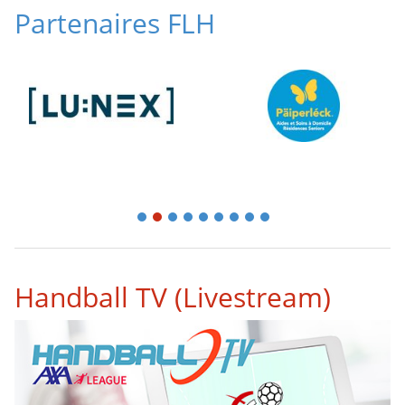
Partenaires FLH
1
2
3
4
5
6
7
8
9
Handball TV (Livestream)