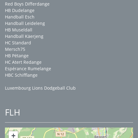
Red Boys Differdange
HB Dudelange
Handball Esch
Handball Leideleng
HB Museldall
Handball Käerjeng
HC Standard
Mersch75
HB Pétange
HC Atert Redange
Espérance Rumelange
HBC Schifflange
Luxembourg Lions Dodgeball Club
FLH
+