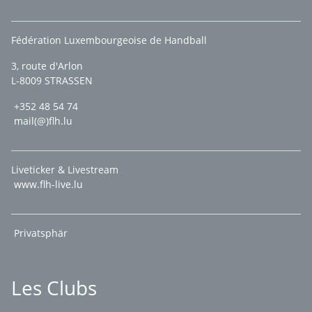
Fédération Luxembourgeoise de Handball
3, route d'Arlon
L-8009 STRASSEN
+352 48 54 74
mail(@)flh.lu
Liveticker & Livestream
www.flh-live.lu
Privatsphär
Les Clubs