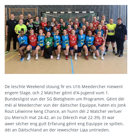
De leschte Weekend stoung fir eis U16 Meedercher niewent
engem Stage, och 2 Mätcher géint d'A-Jugend vum 1.
Bundesligist vun der SG Bietigheim um Programm. Géint déi
méi al Meedercher vun der däitscher
Equippe
, haten eis Jonk
Rout Léiwinne keng Chance, an hunn déi 2 Matcher verluer
(zu Miersch mat 24-42, an zu Dikrech mat 22-39). Et war
awer sécher eng gutt Erfarung géint eng
Equippe
ze spillen,
déi an Däitschland an der ieweschter Liga untrieden.