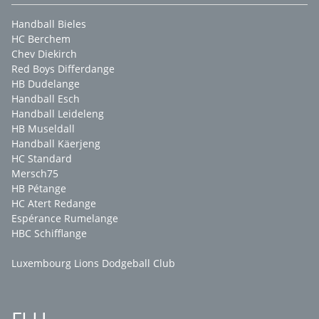
Handball Bieles
HC Berchem
Chev Diekirch
Red Boys Differdange
HB Dudelange
Handball Esch
Handball Leideleng
HB Museldall
Handball Käerjeng
HC Standard
Mersch75
HB Pétange
HC Atert Redange
Espérance Rumelange
HBC Schifflange
Luxembourg Lions Dodgeball Club