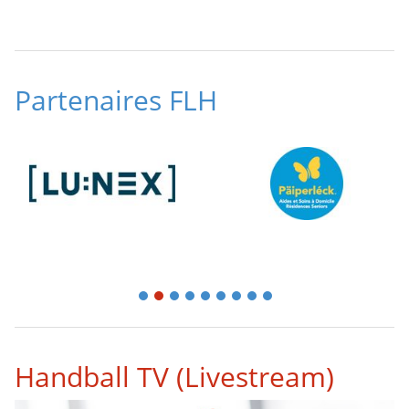
Partenaires FLH
1
2
3
4
5
6
7
8
9
Handball TV (Livestream)