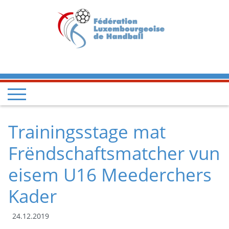
Trainingsstage mat
Frëndschaftsmatcher vun
eisem U16 Meederchers
Kader
24.12.2019