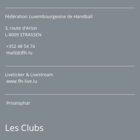
Fédération Luxembourgeoise de Handball
3, route d'Arlon
L-8009 STRASSEN
+352 48 54 74
mail(@)flh.lu
Liveticker & Livestream
www.flh-live.lu
Privatsphär
Les Clubs