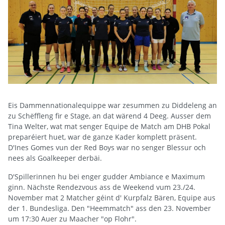
Eis Dammennationalequippe war zesummen zu Diddeleng an
zu Schëffleng fir e Stage, an dat wärend 4 Deeg. Ausser dem
Tina Welter, wat mat senger Equipe de Match am DHB Pokal
preparéiert huet, war de ganze Kader komplett präsent.
D'Ines Gomes vun der Red Boys war no senger Blessur och
nees als Goalkeeper derbäi.
D'Spillerinnen hu bei enger gudder Ambiance e Maximum
ginn. Nächste Rendezvous ass de Weekend vum 23./24.
November mat 2 Matcher géint d' Kurpfalz Bären, Equipe aus
der 1. Bundesliga. Den "Heemmatch" ass den 23. November
um 17:30 Auer zu Maacher "op Flohr".