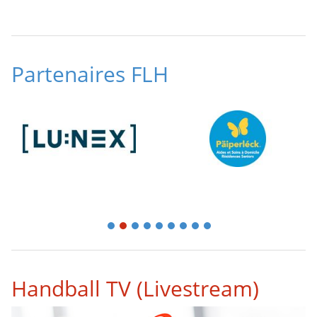
Partenaires FLH
1
2
3
4
5
6
7
8
9
Handball TV (Livestream)