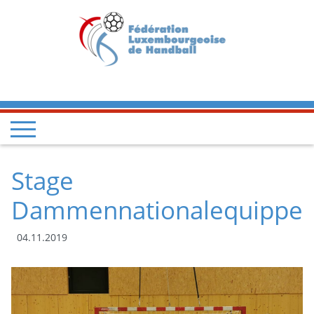
Stage
Dammennationalequippe
04.11.2019