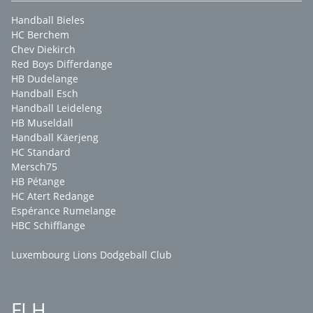
Handball Bieles
HC Berchem
Chev Diekirch
Red Boys Differdange
HB Dudelange
Handball Esch
Handball Leideleng
HB Museldall
Handball Käerjeng
HC Standard
Mersch75
HB Pétange
HC Atert Redange
Espérance Rumelange
HBC Schifflange
Luxembourg Lions Dodgeball Club
FLH