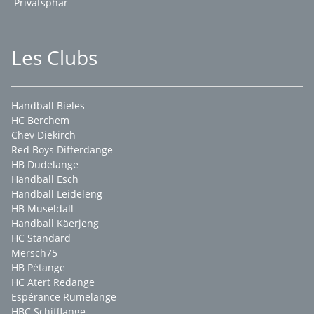
Privatsphär
Les Clubs
Handball Bieles
HC Berchem
Chev Diekirch
Red Boys Differdange
HB Dudelange
Handball Esch
Handball Leideleng
HB Museldall
Handball Käerjeng
HC Standard
Mersch75
HB Pétange
HC Atert Redange
Espérance Rumelange
HBC Schifflange