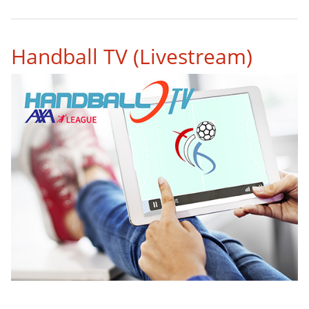
1
2
3
4
5
6
7
8
9
Handball TV (Livestream)