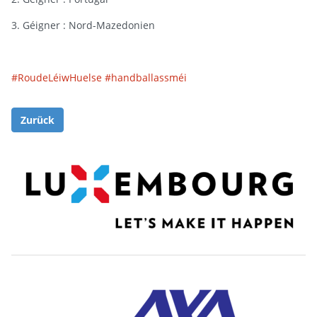
3. Géigner : Nord-Mazedonien
#RoudeLéiwHuelse
#handballassméi
Zurück