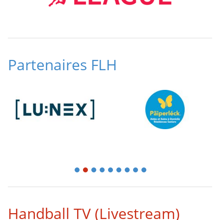
Partenaires FLH
1
2
3
4
5
6
7
8
9
Handball TV (Livestream)