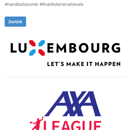
#handballassméi
#final4loterienationale
Zurück