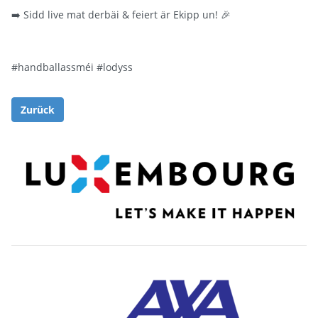
➡️ Sidd live mat derbäi & feiert är Ekipp un! 🎉
#handballassméi
#lodyss
Zurück