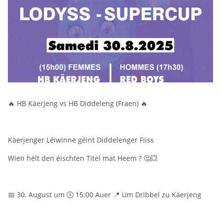
🔥 HB Käerjeng vs HB Diddeleng (Fraen) 🔥
Käerjenger Léiwinne géint Diddelenger Fiiss
Wien hëlt den éischten Titel mat Heem ? 🤔💥
📅 30. August um 🕓 15:00 Auer 📍 Um Dribbel zu Käerjeng