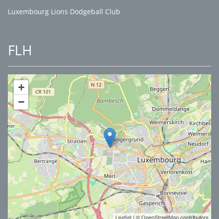
Luxembourg Lions Dodgeball Club
FLH
+
−
Leaflet
| ©
OpenStreetMap
contributors