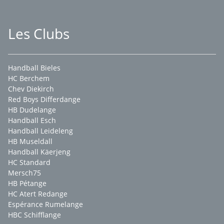
Les Clubs
Handball Bieles
HC Berchem
Chev Diekirch
Red Boys Differdange
HB Dudelange
Handball Esch
Handball Leideleng
HB Museldall
Handball Käerjeng
HC Standard
Mersch75
HB Pétange
HC Atert Redange
Espérance Rumelange
HBC Schifflange