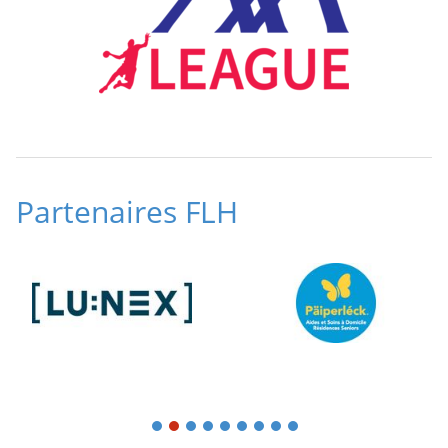
Partenaires FLH
1
2
3
4
5
6
7
8
9