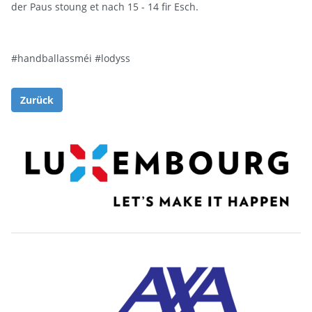
der Paus stoung et nach 15 - 14 fir Esch.
#handballassméi
#lodyss
Zurück