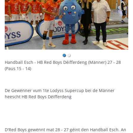
Handball Esch - HB Red Boys Déifferdeng (Männer) 27 - 28
(Paus 15 - 14)
De Gewënner vum 1te Lodyss Supercup bei de Männer
heescht HB Red Boys Déifferdeng
D'Red Boys gewënnt mat 28 - 27 géint den Handball Esch. An