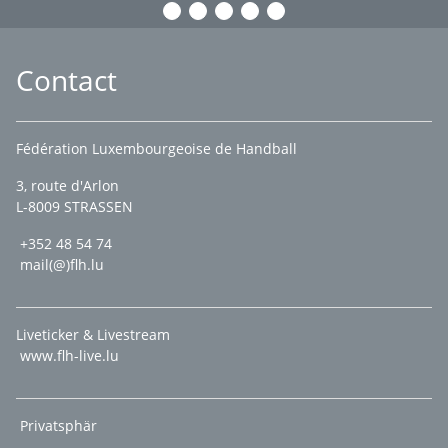
Contact
Fédération Luxembourgeoise de Handball
3, route d'Arlon
L-8009 STRASSEN
+352 48 54 74
mail(@)flh.lu
Liveticker & Livestream
www.flh-live.lu
Privatsphär