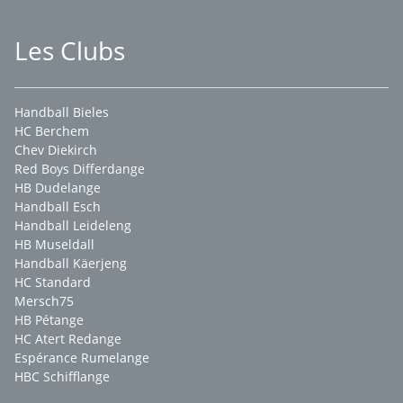
Les Clubs
Handball Bieles
HC Berchem
Chev Diekirch
Red Boys Differdange
HB Dudelange
Handball Esch
Handball Leideleng
HB Museldall
Handball Käerjeng
HC Standard
Mersch75
HB Pétange
HC Atert Redange
Espérance Rumelange
HBC Schifflange