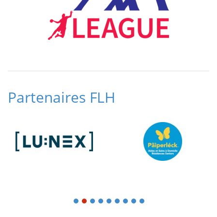
Partenaires FLH
1
2
3
4
5
6
7
8
9