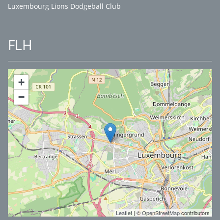
Luxembourg Lions Dodgeball Club
FLH
+
−
Leaflet
| ©
OpenStreetMap
contributors