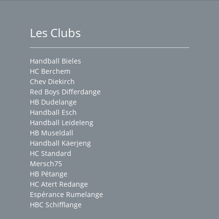
Les Clubs
Handball Bieles
HC Berchem
Chev Diekirch
Red Boys Differdange
HB Dudelange
Handball Esch
Handball Leideleng
HB Museldall
Handball Käerjeng
HC Standard
Mersch75
HB Pétange
HC Atert Redange
Espérance Rumelange
HBC Schifflange