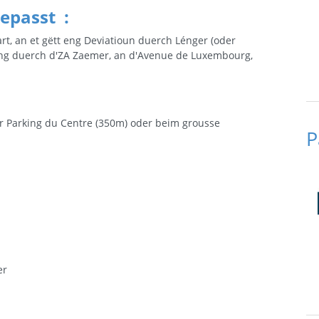
epasst :
t, an et gëtt eng Deviatioun duerch Lénger (oder
eng duerch d'ZA Zaemer, an d'Avenue de Luxembourg,
er Parking du Centre (350m) oder beim
grousse
P
er