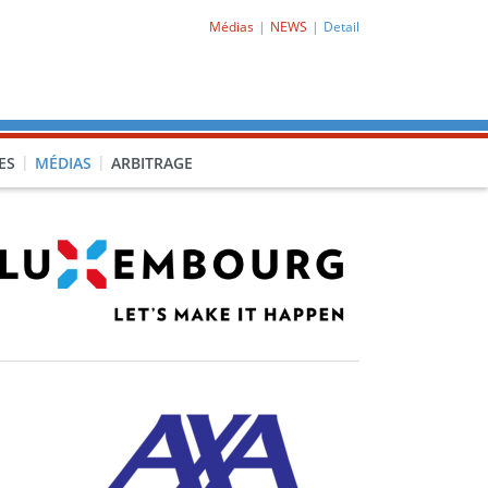
Médias
NEWS
Detail
ES
MÉDIAS
ARBITRAGE
O-CL1)
PRO-CL2)
-PORQ)
15F-POCLF)