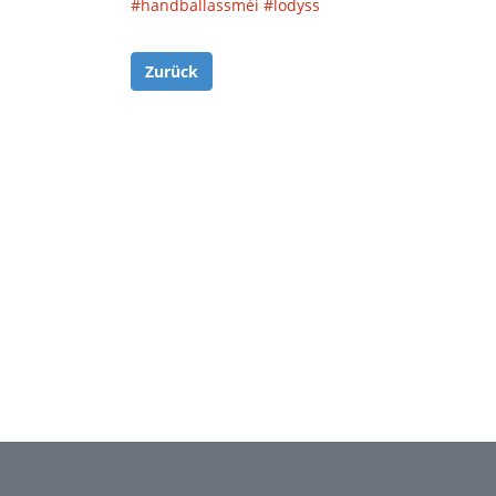
#handballassméi
#lodyss
Zurück