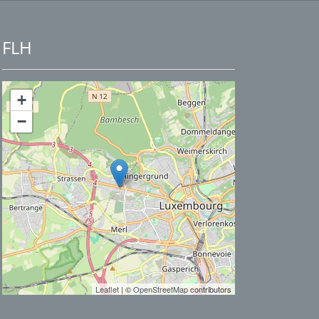
FLH
+
−
Leaflet
| ©
OpenStreetMap
contributors