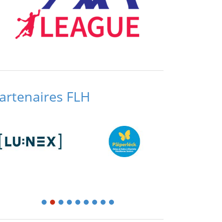
artenaires FLH
1
2
3
4
5
6
7
8
9