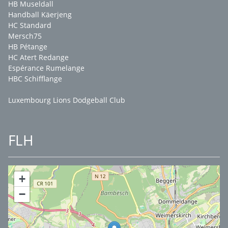
HB Museldall
Handball Käerjeng
HC Standard
Mersch75
HB Pétange
HC Atert Redange
Espérance Rumelange
HBC Schifflange
Luxembourg Lions Dodgeball Club
FLH
+
−