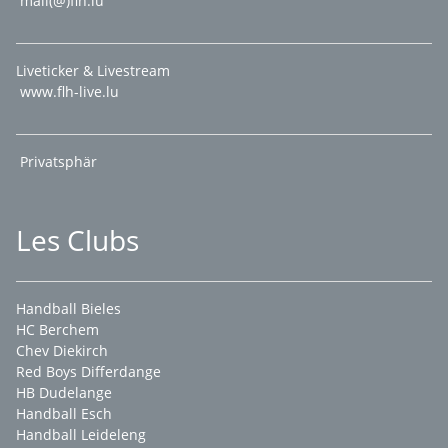
mail(@)flh.lu
Liveticker & Livestream
www.flh-live.lu
Privatsphär
Les Clubs
Handball Bieles
HC Berchem
Chev Diekirch
Red Boys Differdange
HB Dudelange
Handball Esch
Handball Leideleng