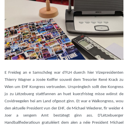
E Freideg an e Samschdeg war d'FLH duerch hier Vizepresidenten
Thierry Wagner a Josée Keiffer souwéi dem Tresorier René Krack zu
Wien um EHF Kongress vertrueden. Ursprénglech sollt dee Kongress
jo zu Lëtzebuerg stattfannen an huet kuerzfristeg misse wéinst de
Covidreegelen hei am Land ofgesot ginn. Et war e Walkongress, wou
den aktuelle President vun der EHF, de Michael Wiederer, fir weider 4
Joer a sengem Amt bestätegt ginn ass. D'Lëtzebuerger
Handballfederatioun gratuléiert dem alen a néie President Michael