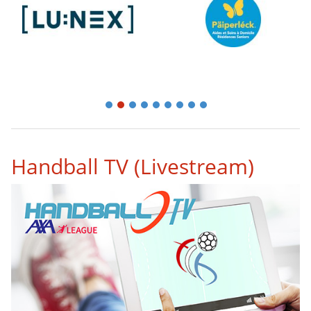
1
2
3
4
5
6
7
8
9
Handball TV (Livestream)