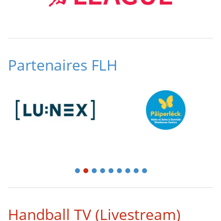
Partenaires FLH
1
2
3
4
5
6
7
8
9
Handball TV (Livestream)