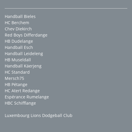
Handball Bieles
HC Berchem
Chev Diekirch
Red Boys Differdange
HB Dudelange
Handball Esch
Handball Leideleng
HB Museldall
Handball Käerjeng
HC Standard
Mersch75
HB Pétange
HC Atert Redange
Espérance Rumelange
HBC Schifflange
Luxembourg Lions Dodgeball Club