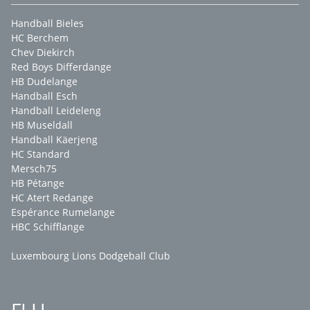
Handball Bieles
HC Berchem
Chev Diekirch
Red Boys Differdange
HB Dudelange
Handball Esch
Handball Leideleng
HB Museldall
Handball Käerjeng
HC Standard
Mersch75
HB Pétange
HC Atert Redange
Espérance Rumelange
HBC Schifflange
Luxembourg Lions Dodgeball Club