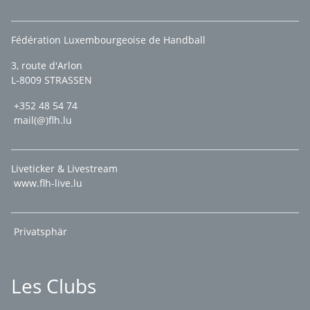
Fédération Luxembourgeoise de Handball
3, route d'Arlon
L-8009 STRASSEN
+352 48 54 74
mail(@)flh.lu
Liveticker & Livestream
www.flh-live.lu
Privatsphär
Les Clubs