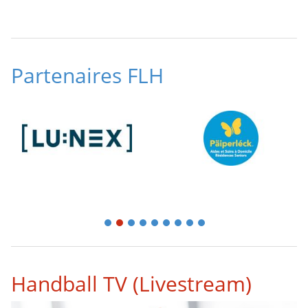
Partenaires FLH
1
2
3
4
5
6
7
8
9
Handball TV (Livestream)