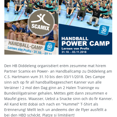
Den HB Diddeleng organiséiert erëm zesumme mat hirem
Partner Scamix en Power- an Handballcamp zu Diddeleng am
C.S. Hartmann vum 31.10 bis den 03/11/2018. Des Campe
sinn och op fir all handballbegeeschert Kanner vun alle
Veräiner ! 2 mol den Dag ginn an 2 Halen Traininge vu
Bundeslilgatrainer gehalen, Mëttes gëtt dann zesummen e
Maufel giess. Waasser, Uebst a Snacke sinn och do fir Kanner.
All Kand kritt dobäi och nach en "Hummel" T-Shirt als
Erënnerung! Mellt Iech un andeems der de Flyer ausfëllt a
bei den HBD schéckt. Platze si limitéiert!