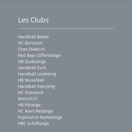
Les Clubs
Handball Bieles
HC Berchem
Chev Diekirch
Red Boys Differdange
HB Dudelange
Handball Esch
Handball Leideleng
HB Museldall
Handball Käerjeng
HC Standard
Mersch75
HB Pétange
HC Atert Redange
Espérance Rumelange
HBC Schifflange