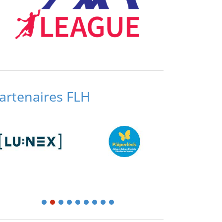
artenaires FLH
1
2
3
4
5
6
7
8
9