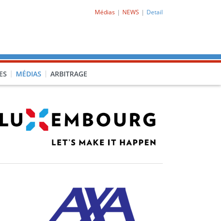
Médias
NEWS
Detail
ES
MÉDIAS
ARBITRAGE
O-CL1)
PRO-CL2)
-PORQ)
15F-POCLF)