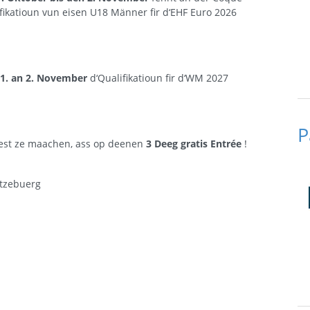
fikatioun vun eisen U18 Männer fir d‘EHF Euro 2026
1. an 2. November
d‘Qualifikatioun fir d‘WM 2027
P
est ze maachen, ass op deenen
3 Deeg gratis Entrée
!
ëtzebuerg