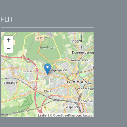
FLH
+
−
Leaflet
| ©
OpenStreetMap
contributors