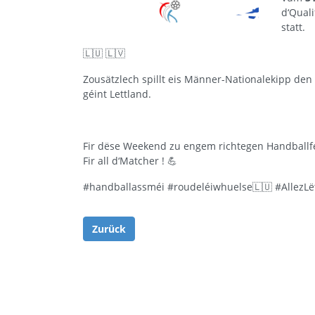
d‘Quali
statt.
🇱🇺 🇱🇻
Zousätzlech spillt eis Männer-Nationalekipp den
géint Lettland.
Fir dëse Weekend zu engem richtegen Handballf
Fir all d‘Matcher ! 💪
#handballassméi
#roudeléiwhuelse
🇱🇺
#AllezL
Zurück