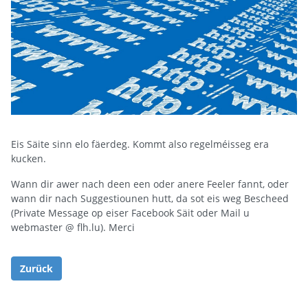
Eis Säite sinn elo fäerdeg. Kommt also regelméisseg era
kucken.
Wann dir awer nach deen een oder anere Feeler fannt, oder
wann dir nach Suggestiounen hutt, da sot eis weg Bescheed
(Private Message op eiser Facebook Säit oder Mail u
webmaster @ flh.lu). Merci
Zurück