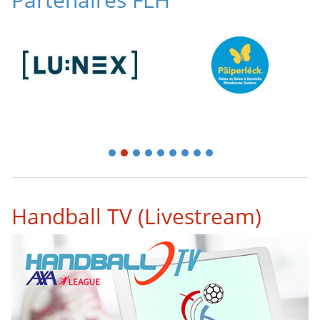
1
2
3
4
5
6
7
8
9
Handball TV (Livestream)