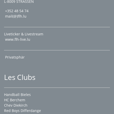
L-8009 STRASSEN
+352 48 54 74
mail(@)flh.lu
Liveticker & Livestream
www.flh-live.lu
Privatsphär
Les Clubs
Handball Bieles
HC Berchem
Chev Diekirch
Red Boys Differdange