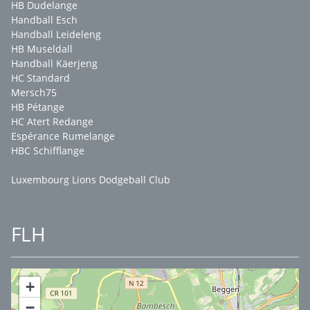
HB Dudelange
Handball Esch
Handball Leideleng
HB Museldall
Handball Käerjeng
HC Standard
Mersch75
HB Pétange
HC Atert Redange
Espérance Rumelange
HBC Schifflange
Luxembourg Lions Dodgeball Club
FLH
+
−