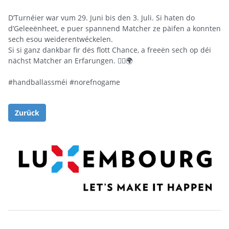
D’Turnéier war vum 29. Juni bis den 3. Juli. Si haten do 
d’Geleeënheet, e puer spannend Matcher ze päifen a konnten 
sech esou weiderentwéckelen. 
Si si ganz dankbar fir dës flott Chance, a freeën sech op déi 
nächst Matcher an Erfarungen. 🤾‍♀️🌍
#handballassméi
#norefnogame
Zurück