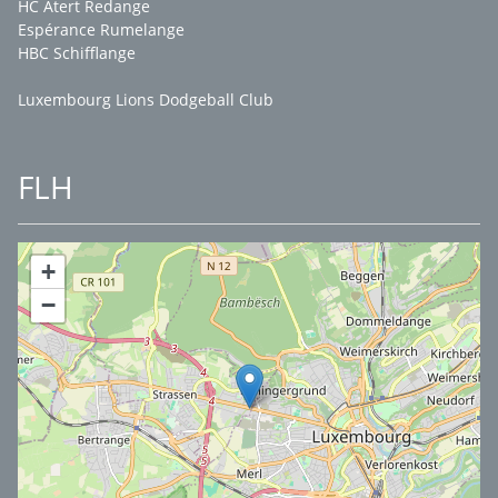
HC Atert Redange
Espérance Rumelange
HBC Schifflange
Luxembourg Lions Dodgeball Club
FLH
+
−