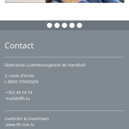
Contact
Fédération Luxembourgeoise de Handball
3, route d'Arlon
L-8009 STRASSEN
+352 48 54 74
mail(@)flh.lu
Liveticker & Livestream
www.flh-live.lu