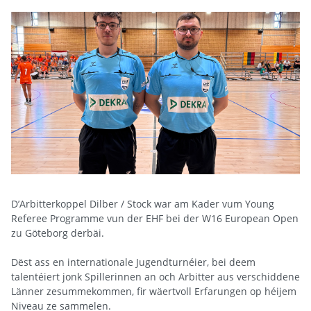
D’Arbitterkoppel Dilber / Stock war am Kader vum Young 
Referee Programme vun der EHF bei der W16 European Open 
zu Göteborg derbäi. 
Dëst ass en internationale Jugendturnéier, bei deem 
talentéiert jonk Spillerinnen an och Arbitter aus verschiddene 
Länner zesummekommen, fir wäertvoll Erfarungen op héijem 
Niveau ze sammelen.