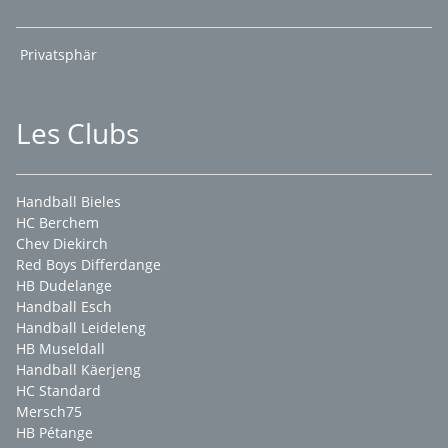
Privatsphär
Les Clubs
Handball Bieles
HC Berchem
Chev Diekirch
Red Boys Differdange
HB Dudelange
Handball Esch
Handball Leideleng
HB Museldall
Handball Käerjeng
HC Standard
Mersch75
HB Pétange