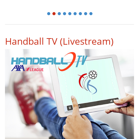
1
2
3
4
5
6
7
8
9
Handball TV (Livestream)