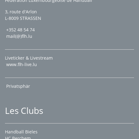
Fédération Luxembourgeoise de Handball
3, route d'Arlon
L-8009 STRASSEN
+352 48 54 74
mail(@)flh.lu
Liveticker & Livestream
www.flh-live.lu
Privatsphär
Les Clubs
Handball Bieles
HC Berchem