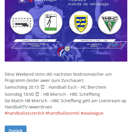
Dëse Weekend stinn déi nächsten Nodrosmatcher um
Programm (leider awer ouni Zuschauer)
⏰
Samschdeg 20:15
: Handball Esch - HC Bierchem
⏰
Sonndeg 18:00
: HB Miersch - HBC Schëffleng
De Match HB Miersch - HBC Schëffleng gëtt am Livestream op
HandballTV iwwerdroen
#
handballasszeréck
#
handballassméi
#
axaleague
Zurück