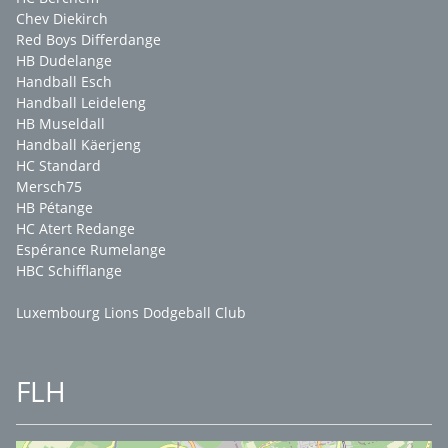
Chev Diekirch
Red Boys Differdange
HB Dudelange
Handball Esch
Handball Leideleng
HB Museldall
Handball Käerjeng
HC Standard
Mersch75
HB Pétange
HC Atert Redange
Espérance Rumelange
HBC Schifflange
Luxembourg Lions Dodgeball Club
FLH