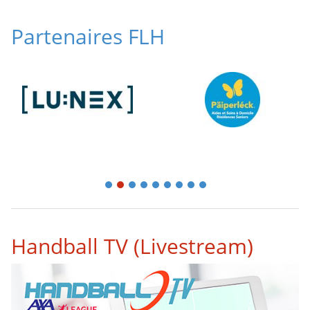
Partenaires FLH
1
2
3
4
5
6
7
8
9
Handball TV (Livestream)