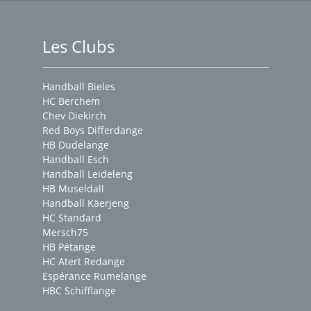
Les Clubs
Handball Bieles
HC Berchem
Chev Diekirch
Red Boys Differdange
HB Dudelange
Handball Esch
Handball Leideleng
HB Museldall
Handball Käerjeng
HC Standard
Mersch75
HB Pétange
HC Atert Redange
Espérance Rumelange
HBC Schifflange