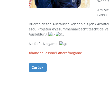
Waha z
Am Mee
Girls’ 
Duerch dësen Austausch kënnen eis jonk Arbitte
esou Projeten d’Zesummenaarbecht tëscht de Ver
Ausbildung
.
No Ref - No game!
#handballassméi
#norefnogame
Zurück