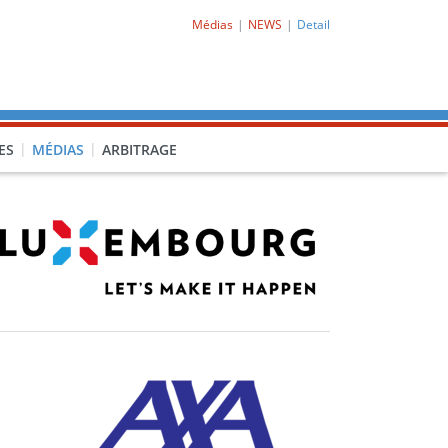
Médias
NEWS
Detail
ES
MÉDIAS
ARBITRAGE
O-CL1)
PRO-CL2)
-PORQ)
15F-POCLF)