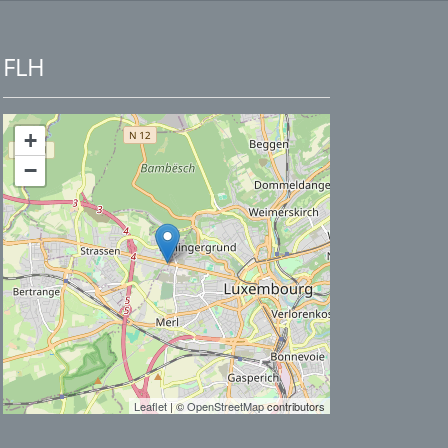
FLH
+
−
Leaflet
| ©
OpenStreetMap
contributors