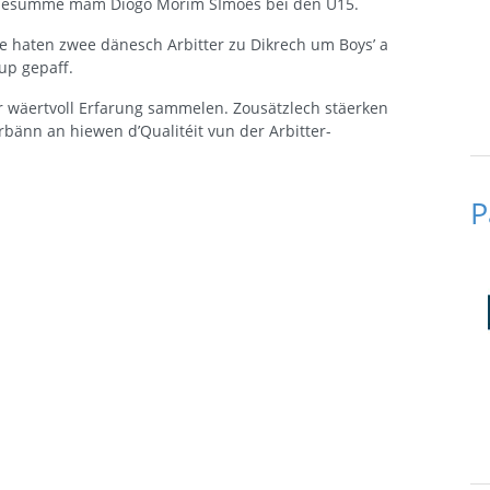
esumme mam Diogo Morim SImoes bei den U15.
 haten zwee dänesch Arbitter zu Dikrech um Boys’ a
Cup gepaff.
r wäertvoll Erfarung sammelen. Zousätzlech stäerken
bänn an hiewen d’Qualitéit vun der Arbitter-
P