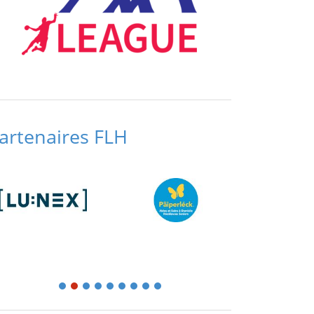
artenaires FLH
1
2
3
4
5
6
7
8
9